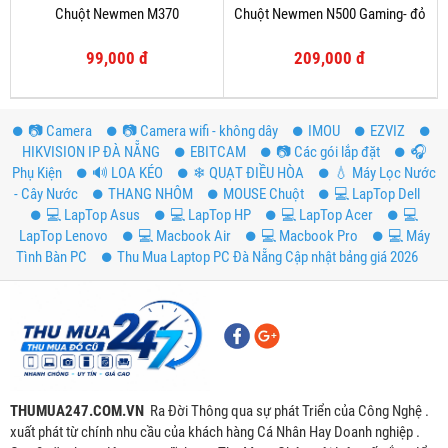
Chuột Newmen M370
Chuột Newmen N500 Gaming- đỏ
99,000 đ
209,000 đ
📷 Camera
📷 Camera wifi - không dây
IMOU
EZVIZ
HIKVISION IP ĐÀ NẴNG
EBITCAM
📷 Các gói lắp đặt
️🎧
Phụ Kiện
🔊 LOA KÉO
❄ QUẠT ĐIỀU HÒA
💧 Máy Lọc Nước
- Cây Nước
THANG NHÔM
MOUSE Chuột
💻 LapTop Dell
💻 LapTop Asus
💻 LapTop HP
💻 LapTop Acer
💻
LapTop Lenovo
💻 Macbook Air
💻 Macbook Pro
💻 Máy
Tình Bàn PC
Thu Mua Laptop PC Đà Nẵng Cập nhật bảng giá 2026
THUMUA247.COM.VN
Ra Đời Thông qua sự phát Triển của Công Nghệ .
xuất phát từ chính nhu cầu của khách hàng Cá Nhân Hay Doanh nghiệp .