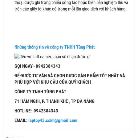
thoại được ghi trong phiếu công tác hoặc biên bản nghiệm thu và
trên các giấy tờ khác có trong mỗi lần giao dịch với khách hàng.
Những thông tin về công ty TNHH Tùng Phát
GỌI NGAY
-
0942384343
ĐỂ ĐƯỢC TƯ VẤN VÀ CHỌN ĐƯỢC SẢN PHẨM TỐT NHẤT VÀ
PHÙ HỢP VỚI NHU CẦU CỦA QUÝ KHÁCH
CÔNG TY TNHH TÙNG PHÁT
71 HÀM NGHI, P. THANH KHÊ , TP ĐÀ NẴNG
HOTLINE:
0942384343
EMAIL:
laptop43.cskh@gmail.com