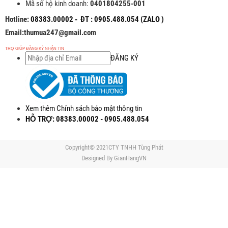
Mã số hộ kinh doanh:
0401804255-001
Hotline:
08383.00002 - ĐT : 0905.488.054 (ZALO )
Email:thumua247@gmail.com
TRỢ GIÚP ĐĂNG KÝ NHẬN TIN
ĐĂNG KÝ
Xem thêm Chính sách bảo mật thông tin
HỖ TRỢ: 08383.00002 - 0905.488.054
Copyright© 2021CTY TNHH Tùng Phát
Designed By
GianHangVN