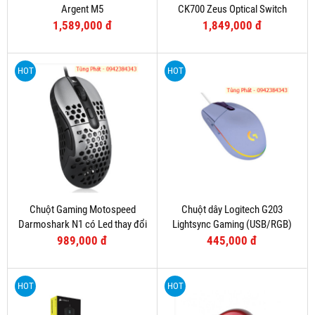
Argent M5
CK700 Zeus Optical Switch
(Hồng)
1,589,000 đ
1,849,000 đ
HOT
HOT
Chuột Gaming Motospeed
Chuột dây Logitech G203
Darmoshark N1 có Led thay đổi
Lightsync Gaming (USB/RGB)
theo DPI
Tím
989,000 đ
445,000 đ
HOT
HOT