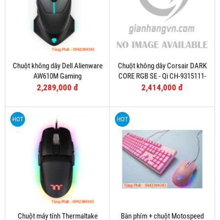
Chuột không dây Dell Alienware
Chuột không dây Corsair DARK
AW610M Gaming
CORE RGB SE - Qi CH-9315111-
AP
2,289,000 đ
2,414,000 đ
HOT
HOT
Chuột máy tính Thermaltake
Bàn phím + chuột Motospeed