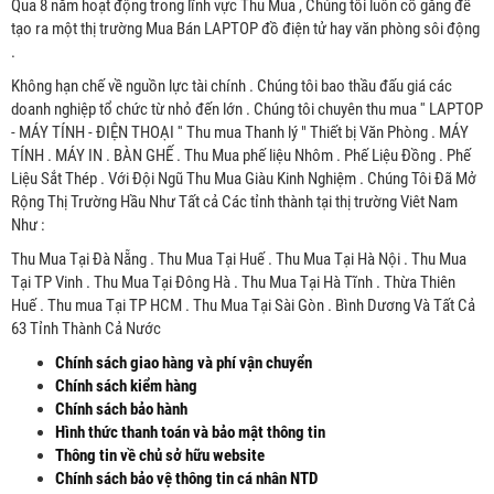
Qua 8 năm hoạt động trong lĩnh vực Thu Mua , Chúng tôi luôn cố gắng để
tạo ra một thị trường Mua Bán LAPTOP đồ điện tử hay văn phòng sôi động
.
Không hạn chế về nguồn lực tài chính . Chúng tôi bao thầu đấu giá các
doanh nghiệp tổ chức từ nhỏ đến lớn . Chúng tôi chuyên thu mua '' LAPTOP
- MÁY TÍNH - ĐIỆN THOẠI '' Thu mua Thanh lý " Thiết bị Văn Phòng . MÁY
TÍNH . MÁY IN . BÀN GHẾ . Thu Mua phế liệu Nhôm . Phế Liệu Đồng . Phế
Liệu Sắt Thép . Với Đội Ngũ Thu Mua Giàu Kinh Nghiệm . Chúng Tôi Đã Mở
Rộng Thị Trường Hầu Như Tất cả Các tỉnh thành tại thị trường Viêt Nam
Như :
Thu Mua Tại Đà Nẵng . Thu Mua Tại Huế . Thu Mua Tại Hà Nội . Thu Mua
Tại TP Vinh . Thu Mua Tại Đông Hà . Thu Mua Tại Hà Tĩnh . Thừa Thiên
Huế . Thu mua Tại TP HCM . Thu Mua Tại Sài Gòn . Bình Dương Và Tất Cả
63 Tỉnh Thành Cả Nước
Chính sách giao hàng và phí vận chuyển
Chính sách kiểm hàng
Chính sách bảo hành
Hình thức thanh toán và bảo mật thông tin
Thông tin về chủ sở hữu website
Chính sách bảo vệ thông tin cá nhân NTD