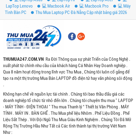
LapTop Lenovo
💻 Macbook Air
💻 Macbook Pro
💻 Máy
Tình Bàn PC
Thu Mua Laptop PC Đà Nẵng Cập nhật bảng giá 2026
THUMUA247.COM.VN
Ra Đời Thông qua sự phát Triển của Công Nghệ .
xuất phát từ chính nhu cầu của khách hàng Cá Nhân Hay Doanh nghiệp .
Qua 8 năm hoạt động trong lĩnh vực Thu Mua , Chúng tôi luôn cố gắng để
tạo ra một thị trường Mua Bán LAPTOP đồ điện tử hay văn phòng sôi động
.
Không hạn chế về nguồn lực tài chính . Chúng tôi bao thầu đấu giá các
doanh nghiệp tổ chức từ nhỏ đến lớn . Chúng tôi chuyên thu mua '' LAPTOP
- MÁY TÍNH - ĐIỆN THOẠI '' Thu mua Thanh lý " Thiết bị Văn Phòng . MÁY
TÍNH . MÁY IN . BÀN GHẾ . Thu Mua phế liệu Nhôm . Phế Liệu Đồng . Phế
Liệu Sắt Thép . Với Đội Ngũ Thu Mua Giàu Kinh Nghiệm . Chúng Tôi Đã Mở
Rộng Thị Trường Hầu Như Tất cả Các tỉnh thành tại thị trường Viêt Nam
Như :