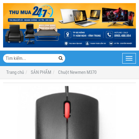
Toggl
navig
Trang chủ
SẢN PHẨM
Chuột Newmen M370