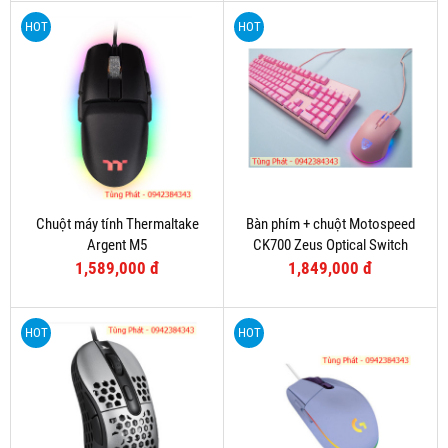
HOT
HOT
Chuột máy tính Thermaltake
Bàn phím + chuột Motospeed
Argent M5
CK700 Zeus Optical Switch
(Hồng)
1,589,000 đ
1,849,000 đ
HOT
HOT