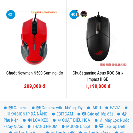
HOT
HOT
Chuột Newmen N500 Gaming- đỏ
Chuột gaming Asus ROG Strix
Impact II GD
209,000 đ
1,190,000 đ
📷 Camera
📷 Camera wifi - không dây
IMOU
EZVIZ
HIKVISION IP ĐÀ NẴNG
EBITCAM
📷 Các gói lắp đặt
️🎧
Phụ Kiện
🔊 LOA KÉO
❄ QUẠT ĐIỀU HÒA
💧 Máy Lọc Nước
- Cây Nước
THANG NHÔM
MOUSE Chuột
💻 LapTop Dell
💻 LapTop Asus
💻 LapTop HP
💻 LapTop Acer
💻