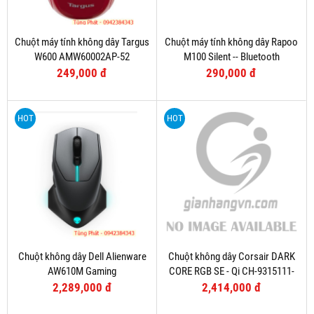
Chuột máy tính không dây Targus
Chuột máy tính không dây Rapoo
W600 AMW60002AP-52
M100 Silent -- Bluetooth
249,000 đ
290,000 đ
HOT
HOT
Chuột không dây Dell Alienware
Chuột không dây Corsair DARK
AW610M Gaming
CORE RGB SE - Qi CH-9315111-
AP
2,289,000 đ
2,414,000 đ