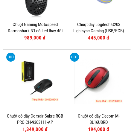
Chuột Gaming Motospeed
Chuột dây Logitech G203
Darmoshark N1 có Led thay đổi
Lightsync Gaming (USB/RGB)
theo DPI
Tím
989,000 đ
445,000 đ
HOT
HOT
Chuột có dây Corsair Sabre RGB
Chuột có dây Elecom M-
PRO CH-9303111-AP
BL16UBRD
1,349,000 đ
194,000 đ