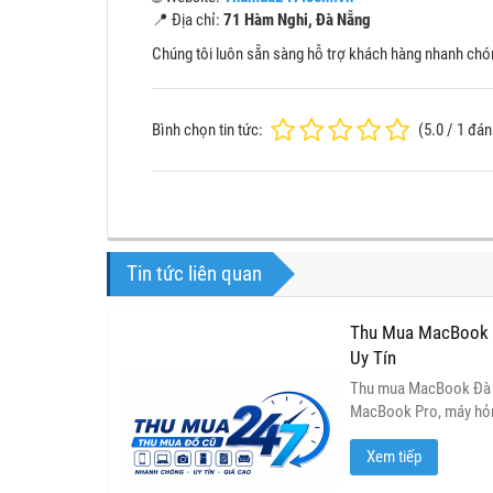
📍 Địa chỉ:
71 Hàm Nghi, Đà Nẵng
Chúng tôi luôn sẵn sàng hỗ trợ khách hàng nhanh chó
Bình chọn tin tức:
(
5.0
/
1
đánh
Tin tức liên quan
Thu Mua MacBook 
Uy Tín
Thu mua MacBook Đà N
MacBook Pro, máy hỏng
giao dịch tận nơi, than
Xem tiếp