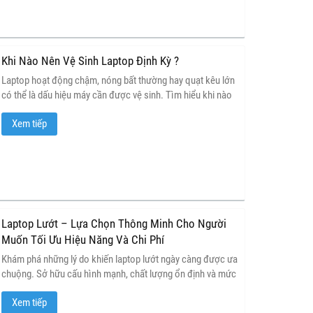
Khi Nào Nên Vệ Sinh Laptop Định Kỳ ?
Laptop hoạt động chậm, nóng bất thường hay quạt kêu lớn
có thể là dấu hiệu máy cần được vệ sinh. Tìm hiểu khi nào
nên vệ sinh laptop định kỳ để duy trì hiệu năng, tăng tuổi
Xem tiếp
thọ và hạn chế hư hỏng linh kiện.
Laptop Lướt – Lựa Chọn Thông Minh Cho Người
Muốn Tối Ưu Hiệu Năng Và Chi Phí
Khám phá những lý do khiến laptop lướt ngày càng được ưa
chuộng. Sở hữu cấu hình mạnh, chất lượng ổn định và mức
giá hợp lý, laptop lướt là giải pháp tối ưu cho học tập, làm
Xem tiếp
việc và giải trí trong năm 2026.