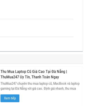
Thu Mua Laptop Cũ Giá Cao Tại Đà Nẵng |
ThuMua247 Uy Tín, Thanh Toán Ngay
ThuMua247 chuyên thu mua laptop cũ, MacBook và laptop
gaming tại Đà Nẵng với giá cao. Định giá nhanh, thu mua
tận nơi, thanh toán ngay, quy trình minh bạch và bảo mật dữ
Xem tiếp
liệu khách hàng.