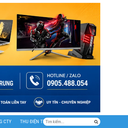
G CTY
THU ĐIỆN THOẠI