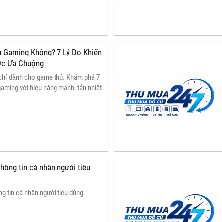
 Gaming Không? 7 Lý Do Khiến
ợc Ưa Chuộng
chỉ dành cho game thủ. Khám phá 7
gaming với hiệu năng mạnh, tản nhiệt
 năng đáp ứng học tập, làm việc lâu
hông tin cá nhân người tiêu
g tin cá nhân người tiêu dùng