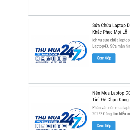
Sửa Chữa Laptop Đ
Khắc Phục Mọi Lỗi 
ịch vụ sửa chữa laptop
Laptop43. Sửa màn hình
sinh laptop, cài Wind
Xem tiếp
miễn phí, báo giá minh
Nên Mua Laptop Cũ
Tiết Để Chọn Đúng
Phân vân nên mua lapt
2026? Cùng tìm hiểu ư
sánh chi phí, hiệu năn
Xem tiếp
laptop phù hợp nhất vớ