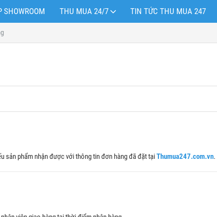
OP SHOWROOM
THU MUA 24/7
TIN TỨC THU MUA 247
ng
iếu sản phẩm nhận được với thông tin đơn hàng đã đặt tại
Thumua247.com.vn
.