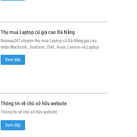
Thu mua Laptop cũ giá cao Đà Nẵng
thumua247 chuyên thu mua Laptop cũ Đà Nẵng giá cao ,
nhận Macbook , Sunface , Dell , Asus, Lenovo và Laptop
Gaming, thanh toán ngay, hổ trợ kiểm tra tận nơi
Xem tiếp
Thông tin về chủ sở hữu website
Thông tin về chủ sở hữu website
Xem tiếp