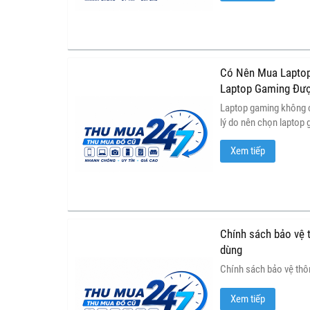
Có Nên Mua Laptop
Laptop Gaming Đư
Laptop gaming không 
lý do nên chọn laptop 
tốt, độ bền cao và khả
Xem tiếp
dài.
Chính sách bảo vệ t
dùng
Chính sách bảo vệ thôn
Xem tiếp