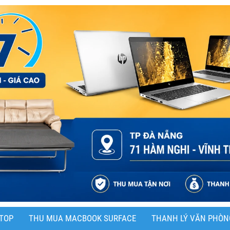
TOP
THU MUA MACBOOK SURFACE
THANH LÝ VĂN PHÒN