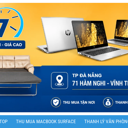
TOP
THU MUA MACBOOK SURFACE
THANH LÝ VĂN PHÒN