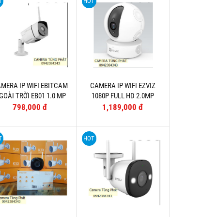
T
HOT
MERA IP WIFI EBITCAM
CAMERA IP WIFI EZVIZ
GOÀI TRỜI EB01 1.0 MP
1080P FULL HD 2.0MP
(TẶNG THẺ 16G)
(TẶNG THẺ 32G)
798,000 đ
1,189,000 đ
T
HOT