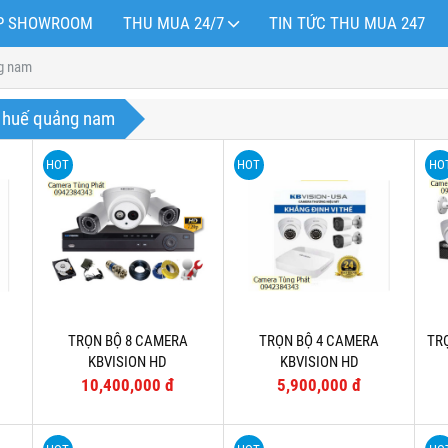
OP SHOWROOM
THU MUA 24/7
TIN TỨC THU MUA 247
ng nam
g huế quảng nam
HOT
HOT
HO
TRỌN BỘ 8 CAMERA
TRỌN BỘ 4 CAMERA
TR
KBVISION HD
KBVISION HD
10,400,000 đ
5,900,000 đ