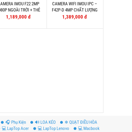
AMERA IMOU F22 2MP
CAMERA WIFI IMOU IPC –
080P NGOÀI TRỜI + THẺ
F42P-D 4MP CHẤT LƯỢNG
32G
2K SIÊU NÉT
1,189,000 đ
1,389,000 đ
️🎧 Phụ Kiện
🔊 LOA KÉO
❄ QUẠT ĐIỀU HÒA
💻 LapTop Acer
💻 LapTop Lenovo
💻 Macbook