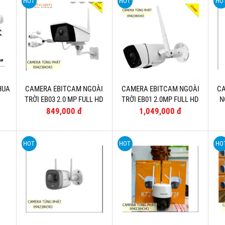
HOT
HOT
HO
HUA
CAMERA EBITCAM NGOÀI
CAMERA EBITCAM NGOÀI
CA
TRỜI EB03 2.0 MP FULL HD
TRỜI EB01 2.0MP FULL HD
N
1080P (TẶNG THẺ 32G)
1080 (TẶNG THẺ 32G)
849,000 đ
1,049,000 đ
HOT
HOT
HO