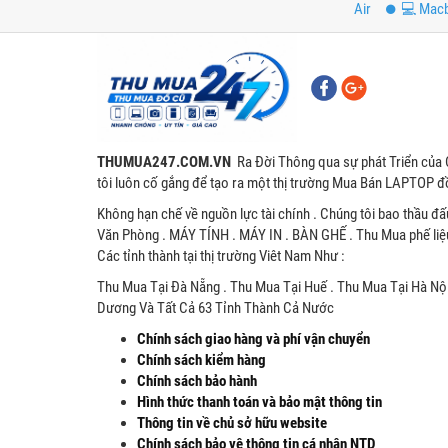
Air
💻 Mac
THUMUA247.COM.VN
Ra Đời Thông qua sự phát Triển của 
tôi luôn cố gắng để tạo ra một thị trường Mua Bán LAPTOP đồ
Không hạn chế về nguồn lực tài chính . Chúng tôi bao thầu đấ
Văn Phòng . MÁY TÍNH . MÁY IN . BÀN GHẾ . Thu Mua phế liệ
Các tỉnh thành tại thị trường Viêt Nam Như :
Thu Mua Tại Đà Nẵng . Thu Mua Tại Huế . Thu Mua Tại Hà Nội
Dương Và Tất Cả 63 Tỉnh Thành Cả Nước
Chính sách giao hàng và phí vận chuyển
Chính sách kiểm hàng
Chính sách bảo hành
Hình thức thanh toán và bảo mật thông tin
Thông tin về chủ sở hữu website
Chính sách bảo vệ thông tin cá nhân NTD