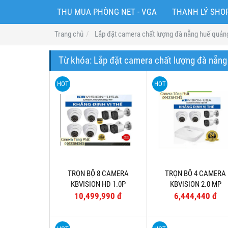
THU MUA PHÒNG NET - VGA
THANH LÝ SH
Trang chủ
Lắp đặt camera chất lượng đà nẵng huế quả
Từ khóa:
Lắp đặt camera chất lượng đà nẵn
HOT
HOT
TRỌN BỘ 8 CAMERA
TRỌN BỘ 4 CAMERA
KBVISION HD 1.0P
KBVISION 2.0 MP
10,499,990 đ
6,444,440 đ