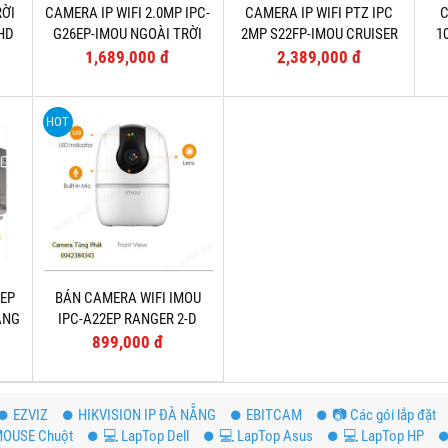
RỜI
CAMERA IP WIFI 2.0MP IPC-
CAMERA IP WIFI PTZ IPC
C
 HD
G26EP-IMOU NGOÀI TRỜI
2MP S22FP-IMOU CRUISER
1
GB
NGOÀI TRỜi
1,689,000 đ
2,389,000 đ
HOT
2EP
BÁN CAMERA WIFI IMOU
ẶNG
IPC-A22EP RANGER 2-D
1080P FHD CHÍNH HÃNG –
899,000 đ
TẶNG THẺ 32GB
EZVIZ
HIKVISION IP ĐÀ NẴNG
EBITCAM
📷 Các gói lắp đặt
OUSE Chuột
💻 LapTop Dell
💻 LapTop Asus
💻 LapTop HP