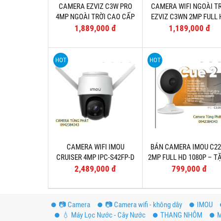
CAMERA EZVIZ C3W PRO
CAMERA WIFI NGOÀI T
4MP NGOÀI TRỜI CAO CẤP
EZVIZ C3WN 2MP FULL
– TẶNG THẺ 32GB
1080P – TẶNG THẺ 32
1,889,000 đ
1,189,000 đ
HOT
HOT
CAMERA WIFI IMOU
BÁN CAMERA IMOU C2
CRUISER 4MP IPC-S42FP-D
2MP FULL HD 1080P – T
FULL COLOR NGOÀI TRỜI,
THẺ 32GB
2,489,000 đ
799,000 đ
TÍCH HỢP CÒI BÁO ĐỘNG
📷 Camera
📷 Camera wifi - không dây
IMOU
💧 Máy Lọc Nước - Cây Nước
THANG NHÔM
M