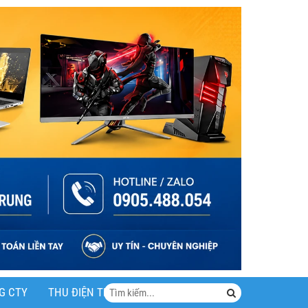
G CTY
THU ĐIỆN THOẠI