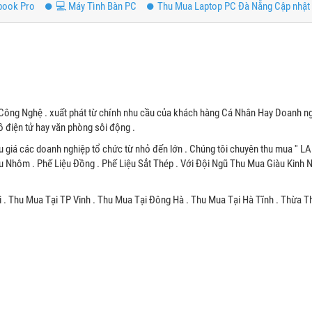
book Pro
💻 Máy Tình Bàn PC
Thu Mua Laptop PC Đà Nẵng Cập nhật 
Công Nghệ . xuất phát từ chính nhu cầu của khách hàng Cá Nhân Hay Doanh ng
 điện tử hay văn phòng sôi động .
u giá các doanh nghiệp tổ chức từ nhỏ đến lớn . Chúng tôi chuyên thu mua '' L
u Nhôm . Phế Liệu Đồng . Phế Liệu Sắt Thép . Với Đội Ngũ Thu Mua Giàu Kinh
 . Thu Mua Tại TP Vinh . Thu Mua Tại Đông Hà . Thu Mua Tại Hà Tĩnh . Thừa T