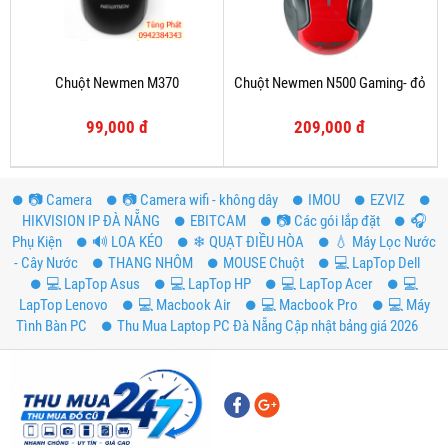
Chuột Newmen M370
Chuột Newmen N500 Gaming- đỏ
99,000 đ
209,000 đ
📷 Camera
📷 Camera wifi - không dây
IMOU
EZVIZ
HIKVISION IP ĐÀ NẴNG
EBITCAM
📷 Các gói lắp đặt
️🎧
Phụ Kiện
🔊 LOA KÉO
❄ QUẠT ĐIỀU HÒA
💧 Máy Lọc Nước
- Cây Nước
THANG NHÔM
MOUSE Chuột
💻 LapTop Dell
💻 LapTop Asus
💻 LapTop HP
💻 LapTop Acer
💻
LapTop Lenovo
💻 Macbook Air
💻 Macbook Pro
💻 Máy
Tình Bàn PC
Thu Mua Laptop PC Đà Nẵng Cập nhật bảng giá 2026