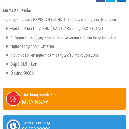
Mô Tả Sản Phẩm
Trọn bộ 4 camera KBVISION Full HD 1080p đầy đủ phụ kiện Bao gồm:
Đầu Ghi 4 kênh TVi FHD ( KX-7104SD6 hoặc KX-7104Ai )
4 Camera thân ( quý khách cần đổi camera dome thì ip tin nhắn)
Nguồn tổng cho 4 Cmarea
4 cuộn cáp liên nguồn bắm sẵng 2 đầu mỗi cuộn 20m
Cáp HDMI + Lan
Ổ cứng 500Gb
Giao hàng nhanh chóng
MUA NGAY
Tư vấn mua hàng