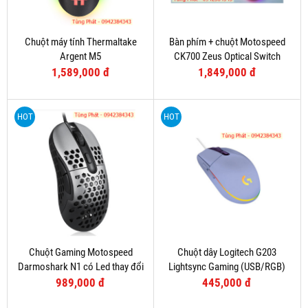
Chuột máy tính Thermaltake
Bàn phím + chuột Motospeed
Argent M5
CK700 Zeus Optical Switch
(Hồng)
1,589,000 đ
1,849,000 đ
HOT
HOT
Chuột Gaming Motospeed
Chuột dây Logitech G203
Darmoshark N1 có Led thay đổi
Lightsync Gaming (USB/RGB)
theo DPI
Tím
989,000 đ
445,000 đ