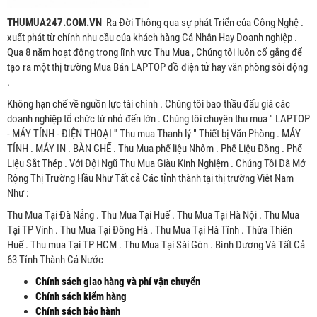
THUMUA247.COM.VN
Ra Đời Thông qua sự phát Triển của Công Nghệ .
xuất phát từ chính nhu cầu của khách hàng Cá Nhân Hay Doanh nghiệp .
Qua 8 năm hoạt động trong lĩnh vực Thu Mua , Chúng tôi luôn cố gắng để
tạo ra một thị trường Mua Bán LAPTOP đồ điện tử hay văn phòng sôi động
.
Không hạn chế về nguồn lực tài chính . Chúng tôi bao thầu đấu giá các
doanh nghiệp tổ chức từ nhỏ đến lớn . Chúng tôi chuyên thu mua '' LAPTOP
- MÁY TÍNH - ĐIỆN THOẠI '' Thu mua Thanh lý " Thiết bị Văn Phòng . MÁY
TÍNH . MÁY IN . BÀN GHẾ . Thu Mua phế liệu Nhôm . Phế Liệu Đồng . Phế
Liệu Sắt Thép . Với Đội Ngũ Thu Mua Giàu Kinh Nghiệm . Chúng Tôi Đã Mở
Rộng Thị Trường Hầu Như Tất cả Các tỉnh thành tại thị trường Viêt Nam
Như :
Thu Mua Tại Đà Nẵng . Thu Mua Tại Huế . Thu Mua Tại Hà Nội . Thu Mua
Tại TP Vinh . Thu Mua Tại Đông Hà . Thu Mua Tại Hà Tĩnh . Thừa Thiên
Huế . Thu mua Tại TP HCM . Thu Mua Tại Sài Gòn . Bình Dương Và Tất Cả
63 Tỉnh Thành Cả Nước
Chính sách giao hàng và phí vận chuyển
Chính sách kiểm hàng
Chính sách bảo hành