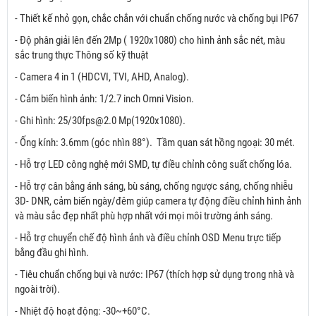
- Thiết kế nhỏ gọn, chắc chắn với chuẩn chống nước và chống bụi IP67
- Độ phân giải lên đến 2Mp ( 1920x1080) cho hình ảnh sắc nét, màu
sắc trung thực Thông số kỹ thuật
- Camera 4 in 1 (HDCVI, TVI, AHD, Analog).
- Cảm biến hình ảnh: 1/2.7 inch Omni Vision.
- Ghi hình: 25/30fps@2.0 Mp(1920x1080).
- Ống kính: 3.6mm (góc nhìn 88°). Tầm quan sát hồng ngoại: 30 mét.
- Hỗ trợ LED công nghệ mới SMD, tự điều chỉnh công suất chống lóa.
- Hỗ trợ cân bằng ánh sáng, bù sáng, chống ngược sáng, chống nhiễu
3D- DNR, cảm biến ngày/đêm giúp camera tự động điều chỉnh hình ảnh
và màu sắc đẹp nhất phù hợp nhất với mọi môi trường ánh sáng.
- Hỗ trợ chuyển chế độ hình ảnh và điều chỉnh OSD Menu trực tiếp
bằng đầu ghi hình.
- Tiêu chuẩn chống bụi và nước: IP67 (thích hợp sử dụng trong nhà và
ngoài trời).
- Nhiệt độ hoạt động: -30~+60°C.