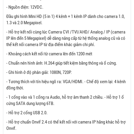
- Nguồn điện: 12VDC.
Đầu ghi hình Mini HD (5 in 1) 4 kênh + 1 kênh IP dành cho camera 1.0,
1.3 và 2.0 Megapixel.
- Hỗ trợ kết nối cùng lúc Camera CVI /TVI/AHD/ Analog / IP (camera
IP lên đến 5 Megapixel) dễ dàng nâng cấp từ hệ thống analog cũ và có
thể kết nối camera IP từ địa điểm khác giảm chi phí.
- Khoảng cách kết nối từ camera lên đến 1200 mét
- Chuẩn nén hình ảnh: H.264 giúp tiết kiệm băng thông và ổ cứng.
- Ghi hình ở độ phân giải: 1080N, 720P.
- Tương thích với tín hiệu ngõ ra: VGA/HDMI. - Chế độ xem lại: 4 kênh
đồng thời.
- 1 cổng vào và 1 cổng ra Audio, hỗ trợ âm thanh 2 chiều. - Hỗ trợ 1 ổ
cứng SATA dung lượng 6TB.
- Hỗ trợ 2 cổng USB 2.0.
- Hỗ trợ chuẩn Onvif 2.4 có thể kết nối với camera IP hãng khác hỗ trợ
Onvif.