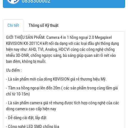
0838300002
Chi tiết
Thông số Kỹ thuật
GIỚI THIỆU SẢN PHẨM: Camera 4 in 1 hồng ngoại 2.0 Megapixel
KBVISION KX-2011C4 kết nối da dạng với các loại đầu ghi thông dụng
hiện nay như: AHD, TVI, Analog, HDCVI cùng các công nghệ chống
nhiễu 3D-DNR, chống ngược sáng, bù sáng giúp quan sát rõ nét vào
ban đêm, không bị muỗi.
Ưu điểm :
- Là sản phẩm mới của dòng KBVISION giá rẻ thương hiệu Mỹ.
- Tầm xa hồng ngoại lên đến 20m ( các sản phẩm trong cùng tầm giá
chỉ từ 10-15m)
- Là sản phẩm camera giá rẻ nhưng được tích hợp công nghệ của các
dòng camera cao cấp hiện nay
- Dễ dàng cài đặt, lắp đặt
- Công nghệ LED SMD chống lóa