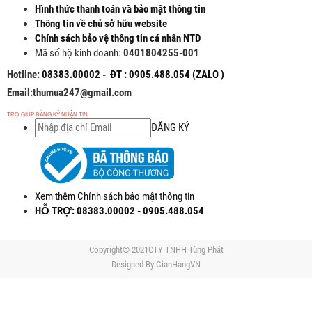
Hình thức thanh toán và bảo mật thông tin
Thông tin về chủ sở hữu website
Chính sách bảo vệ thông tin cá nhân NTD
Mã số hộ kinh doanh:
0401804255-001
Hotline:
08383.00002 - ĐT : 0905.488.054 (ZALO )
Email:thumua247@gmail.com
TRỢ GIÚP ĐĂNG KÝ NHẬN TIN
ĐĂNG KÝ
Xem thêm Chính sách bảo mật thông tin
HỖ TRỢ: 08383.00002 - 0905.488.054
Copyright© 2021CTY TNHH Tùng Phát
Designed By
GianHangVN