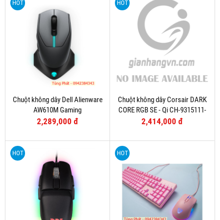
HOT
HOT
Chuột không dây Dell Alienware
Chuột không dây Corsair DARK
AW610M Gaming
CORE RGB SE - Qi CH-9315111-
AP
2,289,000 đ
2,414,000 đ
HOT
HOT