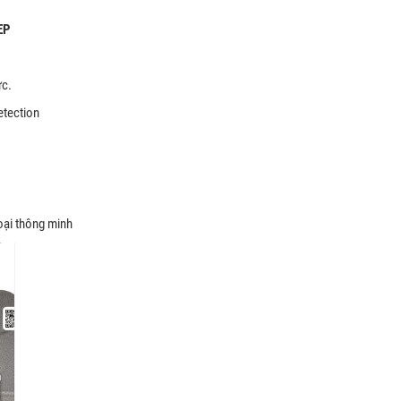
EP
ực.
etection
oại thông minh