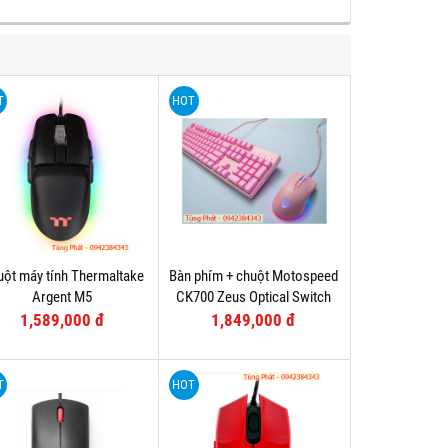
T
HOT
ột máy tính Thermaltake
Bàn phím + chuột Motospeed
Argent M5
CK700 Zeus Optical Switch
(Hồng)
1,589,000 đ
1,849,000 đ
T
HOT