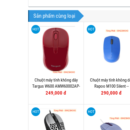
Sản phẩm cùng loại
HOT
HOT
Chuột máy tính không dây
Chuột máy tính không d
Targus W600 AMW60002AP-
Rapoo M100 Silent --
52
Bluetooth
249,000 đ
290,000 đ
HOT
HOT