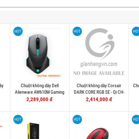
HOT
HOT
HO
ây
Chuột không dây Dell
Chuột không dây Corsair
Chu
Alienware AW610M Gaming
DARK CORE RGB SE - Qi CH-
9315111-AP
2,289,000 đ
2,414,000 đ
HOT
HOT
HO