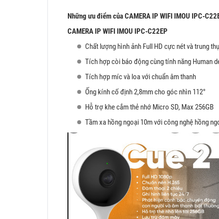
Những ưu điểm của CAMERA IP WIFI IMOU IPC-C22
CAMERA IP WIFI IMOU IPC-C22EP
Chất lượng hình ảnh Full HD cực nét và trung th
Tích hợp còi báo động cùng tính năng Human d
Tích hợp míc và loa với chuẩn âm thanh
Ống kính cố định 2,8mm cho góc nhìn 112°
Hỗ trợ khe cắm thẻ nhớ Micro SD, Max 256GB
Tầm xa hồng ngoại 10m với công nghệ hồng ng