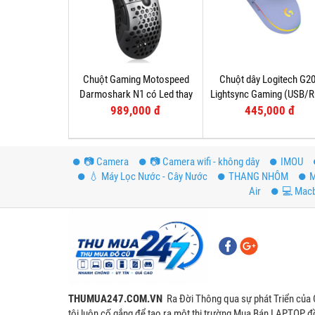
Chuột Gaming Motospeed
Chuột dây Logitech G2
Darmoshark N1 có Led thay
Lightsync Gaming (USB/
đổi theo DPI
Tím
989,000 đ
445,000 đ
📷 Camera
📷 Camera wifi - không dây
IMOU
💧 Máy Lọc Nước - Cây Nước
THANG NHÔM
M
Air
💻 Mac
THUMUA247.COM.VN
Ra Đời Thông qua sự phát Triển của 
tôi luôn cố gắng để tạo ra một thị trường Mua Bán LAPTOP đồ