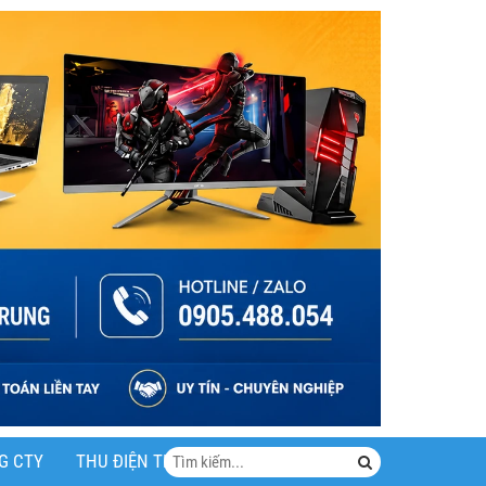
G CTY
THU ĐIỆN THOẠI