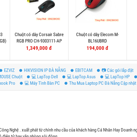
03
Chuột có dây Corsair Sabre
Chuột có dây Elecom M-
RGB)
RGB PRO CH-9303111-AP
BL16UBRD
1,349,000 đ
194,000 đ
EZVIZ
HIKVISION IP ĐÀ NẴNG
EBITCAM
📷 Các gói lắp đặt
OUSE Chuột
💻 LapTop Dell
💻 LapTop Asus
💻 LapTop HP
book Pro
💻 Máy Tình Bàn PC
Thu Mua Laptop PC Đà Nẵng Cập nhật 
Công Nghệ . xuất phát từ chính nhu cầu của khách hàng Cá Nhân Hay Doanh ng
 điện tử hay văn phòng sôi động .