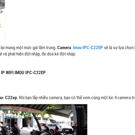
lại mang một mức giá tầm trung.
Camera
Imou IPC-C22EP
sẽ là sự lựa chọn
át và phát hiện đột nhập, đe dọa kẻ đột nhập.
RA IP WIFI IMOU IPC-C22EP
ou- C22ep
. Khi bạn lắp nhiều camera, bạn có thể xem cùng một lúc 4 camera trê