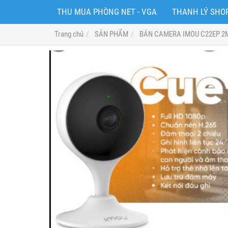
THU MUA PHÒNG NET - VGA
THANH LÝ SH
Trang chủ
SẢN PHẨM
BÁN CAMERA IMOU C22EP 2M