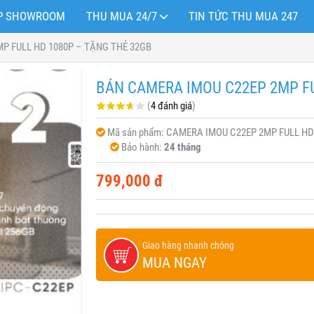
OP SHOWROOM
THU MUA 24/7
TIN TỨC THU MUA 247
P FULL HD 1080P – TẶNG THẺ 32GB
BÁN CAMERA IMOU C22EP 2MP FU
(
4 đánh giá
)
Mã sản phẩm:
CAMERA IMOU C22EP 2MP FULL HD
Bảo hành:
24 tháng
799,000 đ
Giao hàng nhanh chóng
MUA NGAY