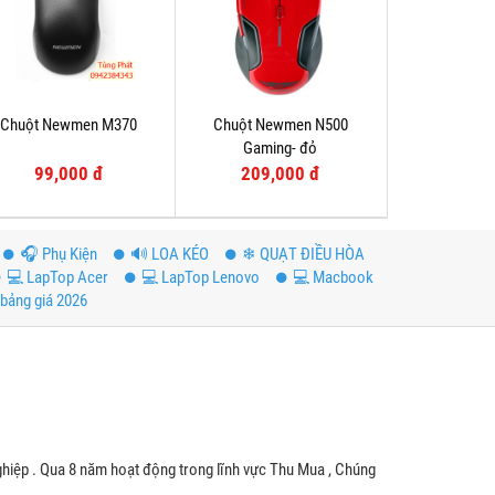
Chuột Newmen M370
Chuột Newmen N500
Gaming- đỏ
99,000 đ
209,000 đ
️🎧 Phụ Kiện
🔊 LOA KÉO
❄ QUẠT ĐIỀU HÒA
💻 LapTop Acer
💻 LapTop Lenovo
💻 Macbook
bảng giá 2026
hiệp . Qua 8 năm hoạt động trong lĩnh vực Thu Mua , Chúng