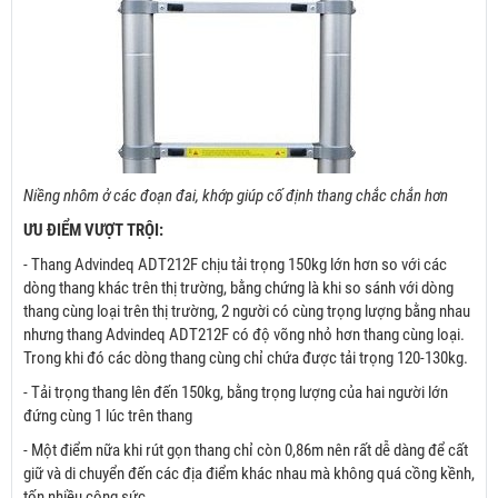
Niềng nhôm ở các đoạn đai, khớp giúp cố định thang chắc chắn hơn
ƯU ĐIỂM VƯỢT TRỘI:
- Thang Advindeq ADT212F chịu tải trọng 150kg lớn hơn so với các
dòng thang khác trên thị trường, bằng chứng là khi so sánh với dòng
thang cùng loại trên thị trường, 2 người có cùng trọng lượng bằng nhau
nhưng thang Advindeq ADT212F có độ võng nhỏ hơn thang cùng loại.
Trong khi đó các dòng thang cùng chỉ chứa được tải trọng 120-130kg.
- Tải trọng thang lên đến 150kg, bằng trọng lượng của hai người lớn
đứng cùng 1 lúc trên thang
- Một điểm nữa khi rút gọn thang chỉ còn 0,86m nên rất dễ dàng để cất
giữ và di chuyển đến các địa điểm khác nhau mà không quá cồng kềnh,
tốn nhiều công sức.