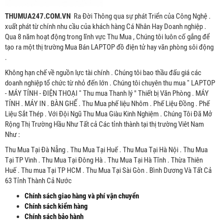
THUMUA247.COM.VN
Ra Đời Thông qua sự phát Triển của Công Nghệ .
xuất phát từ chính nhu cầu của khách hàng Cá Nhân Hay Doanh nghiệp .
Qua 8 năm hoạt động trong lĩnh vực Thu Mua , Chúng tôi luôn cố gắng để
tạo ra một thị trường Mua Bán LAPTOP đồ điện tử hay văn phòng sôi động
.
Không hạn chế về nguồn lực tài chính . Chúng tôi bao thầu đấu giá các
doanh nghiệp tổ chức từ nhỏ đến lớn . Chúng tôi chuyên thu mua '' LAPTOP
- MÁY TÍNH - ĐIỆN THOẠI '' Thu mua Thanh lý " Thiết bị Văn Phòng . MÁY
TÍNH . MÁY IN . BÀN GHẾ . Thu Mua phế liệu Nhôm . Phế Liệu Đồng . Phế
Liệu Sắt Thép . Với Đội Ngũ Thu Mua Giàu Kinh Nghiệm . Chúng Tôi Đã Mở
Rộng Thị Trường Hầu Như Tất cả Các tỉnh thành tại thị trường Viêt Nam
Như :
Thu Mua Tại Đà Nẵng . Thu Mua Tại Huế . Thu Mua Tại Hà Nội . Thu Mua
Tại TP Vinh . Thu Mua Tại Đông Hà . Thu Mua Tại Hà Tĩnh . Thừa Thiên
Huế . Thu mua Tại TP HCM . Thu Mua Tại Sài Gòn . Bình Dương Và Tất Cả
63 Tỉnh Thành Cả Nước
Chính sách giao hàng và phí vận chuyển
Chính sách kiểm hàng
Chính sách bảo hành