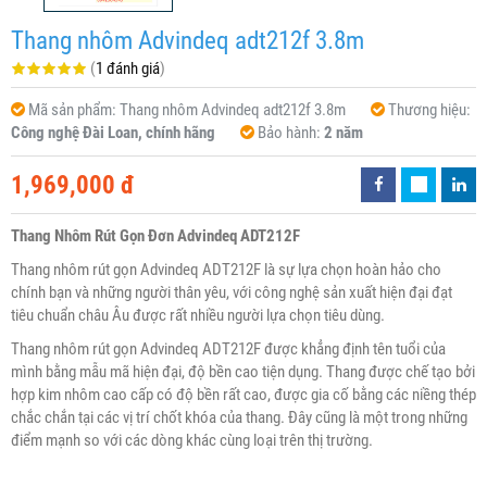
Thang nhôm Advindeq adt212f 3.8m
(
1 đánh giá
)
Mã sản phẩm:
Thang nhôm Advindeq adt212f 3.8m
Thương hiệu:
Công nghệ Đài Loan, chính hãng
Bảo hành:
2 năm
1,969,000 đ
Thang Nhôm Rút Gọn Đơn Advindeq ADT212F
Thang nhôm rút gọn Advindeq ADT212F là sự lựa chọn hoàn hảo cho
chính bạn và những người thân yêu, với công nghệ sản xuất hiện đại đạt
tiêu chuẩn châu Âu được rất nhiều người lựa chọn tiêu dùng.
Thang nhôm rút gọn Advindeq ADT212F được khẳng định tên tuổi của
mình bằng mẫu mã hiện đại, độ bền cao tiện dụng. Thang được chế tạo bởi
hợp kim nhôm cao cấp có độ bền rất cao, được gia cố bằng các niềng thép
chắc chắn tại các vị trí chốt khóa của thang. Đây cũng là một trong những
điểm mạnh so với các dòng khác cùng loại trên thị trường.