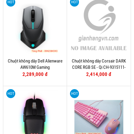
HOT
HOT
Chuột không dây Dell Alienware
Chuột không dây Corsair DARK
AW610M Gaming
CORE RGB SE - Qi CH-9315111-
AP
2,289,000 đ
2,414,000 đ
HOT
HOT