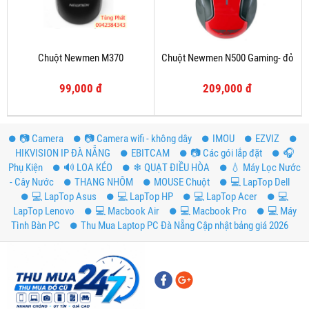
Chuột Newmen M370
Chuột Newmen N500 Gaming- đỏ
99,000 đ
209,000 đ
📷 Camera
📷 Camera wifi - không dây
IMOU
EZVIZ
HIKVISION IP ĐÀ NẴNG
EBITCAM
📷 Các gói lắp đặt
️🎧
Phụ Kiện
🔊 LOA KÉO
❄ QUẠT ĐIỀU HÒA
💧 Máy Lọc Nước
- Cây Nước
THANG NHÔM
MOUSE Chuột
💻 LapTop Dell
💻 LapTop Asus
💻 LapTop HP
💻 LapTop Acer
💻
LapTop Lenovo
💻 Macbook Air
💻 Macbook Pro
💻 Máy
Tình Bàn PC
Thu Mua Laptop PC Đà Nẵng Cập nhật bảng giá 2026