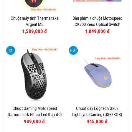
Chuột máy tính Thermaltake
Bàn phím + chuột Motospeed
Argent M5
CK700 Zeus Optical Switch
(Hồng)
1,589,000 đ
1,849,000 đ
HOT
HOT
Chuột Gaming Motospeed
Chuột dây Logitech G203
Darmoshark N1 có Led thay đổi
Lightsync Gaming (USB/RGB)
theo DPI
Tím
989,000 đ
445,000 đ