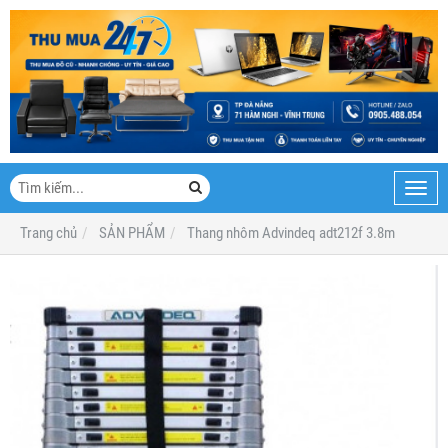
Toggl
navig
Trang chủ
SẢN PHẨM
Thang nhôm Advindeq adt212f 3.8m