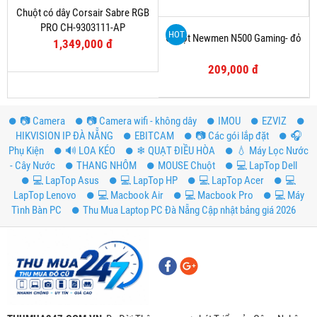
W600 AMW60002AP-52
M100 Silent -- Bluetooth
249,000 đ
290,000 đ
HOT
HOT
Chuột không dây Dell Alienware
Chuột không dây Corsair DARK
AW610M Gaming
CORE RGB SE - Qi CH-9315111-
AP
2,289,000 đ
2,414,000 đ
HOT
HOT