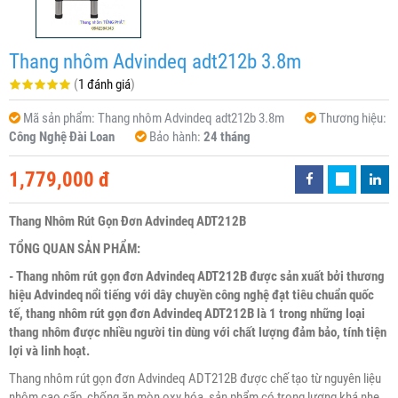
Thang nhôm Advindeq adt212b 3.8m
(
1 đánh giá
)
Mã sản phẩm:
Thang nhôm Advindeq adt212b 3.8m
Thương hiệu:
Công Nghệ Đài Loan
Bảo hành:
24 tháng
1,779,000 đ
Thang Nhôm Rút Gọn Đơn Advindeq ADT212B
TỔNG QUAN SẢN PHẨM:
- Thang nhôm rút gọn đơn Advindeq ADT212B được sản xuất bởi thương
hiệu Advindeq nổi tiếng với dây chuyền công nghệ đạt tiêu chuẩn quốc
tế, thang nhôm rút gọn đơn Advindeq ADT212B là 1 trong những loại
thang nhôm được nhiều người tin dùng với chất lượng đảm bảo, tính tiện
lợi và linh hoạt.
Thang nhôm rút gọn đơn Advindeq ADT212B được chế tạo từ nguyên liệu
nhôm cao cấp, chống ăn mòn oxy hóa, sản phẩm có trọng lượng khá nhẹ