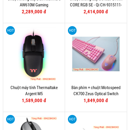
- Khoảng cách giữa các bậc: 300mm
- Kích thước cả bao bì: 880x485x90mm
- Tải trọng 150kg
PHỤ KIỆN :
- Đi kèm với thang có các nệm cao su ở các chân thang và tại các khớp
nối, để đảm bảo tối đa độ an toàn trong quá trình sử dụng thang.
Từ khóa:
Bán thang nhôm uy tín chất lượng tại Đà nẵng
Thang ghế chất lượng cao tại Đà nẵng
Thang ghế uy tín chất lượng tại Huế và Đà Nẵng
thang ghế bảo hành lâu dài uy tính tại Đà nẵng
Thang ghế nhôm uy tín đà nẵng