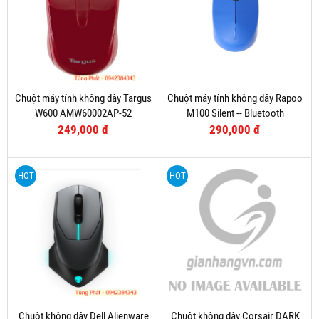
theo tiêu chuẩn an toàn châu Âu EN131, EN14183, CE. Chịu được trọng
lượng lớn lên đến 150 kg.
THÔNG SỐ KỸ THUẬT:
- Kích thước thang: (Cao tối đa): 3800mm x (Cao khi rút gọn): 860mm
x (Rộng): 475mm.
- Chiều cao tối đa: 3.8m
- Chiều dài rút gọn 0.86m
- Trọng lượng 10.4 kg
- Số bậc: 13 bậc