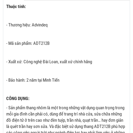
Thuộc tính:
- Thương hiệu: Advindeq
- Mã sản phẩm: ADT212B
- Xuất xứ: Công nghệ Đài Loan, xuất xứ chính hãng
- Bảo hành: 2 năm tại Minh Tiến
CÔNG DỤNG:
- Sản phẩm thang nhôm là một trong những vật dụng quan trọng trong
mỗi gia đình cần phải có, dùng để trang trí nhà cửa, sửa chữa những
đồ điện tử ở trên cao như đèn tuýp, trần nhà, quạt trần… hay đơn giản
là quét trần hay sơn sửa. Và đặc biệt sử dụng thang ADT212B phù hợp
các công việc ngoài trời như ngành điện lực hay phải làm việc ở những