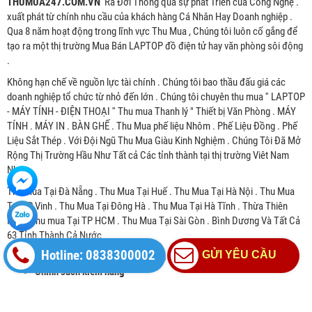
Chuột máy tính Thermaltake
Bàn phím + chuột Motospeed
Argent M5
CK700 Zeus Optical Switch
(Hồng)
1,589,000 đ
1,849,000 đ
HOT
HOT
Hotline: 0838300002
GỬI YÊU CẦU