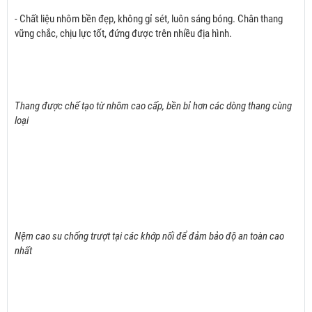
Thang được rút gọn khi không sử dụng
- Thang làm bằng nhôm, nhẹ gọn, dễ di chuyển và cất giữ, không chiếm
nhiều diện tích.
- An toàn, chắc chắn
- Chất liệu nhôm bền đẹp, không gỉ sét, luôn sáng bóng. Chân thang
vững chắc, chịu lực tốt, đứng được trên nhiều địa hình.