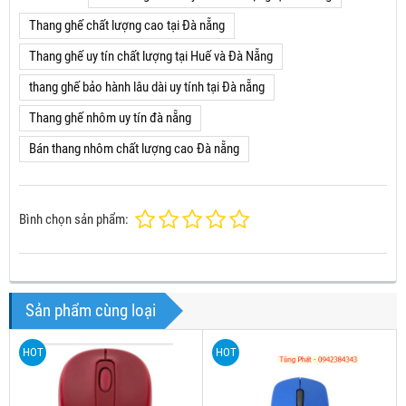
Đặc biệt thang có thiết kế thêm chốt chống kẹp tay giữa các bậc
TIÊU CHUẨN CHẤT LƯỢNG:
- Sản phẩm thang nhôm rút gọn đơn Advindeq ADT212B được thiết kế