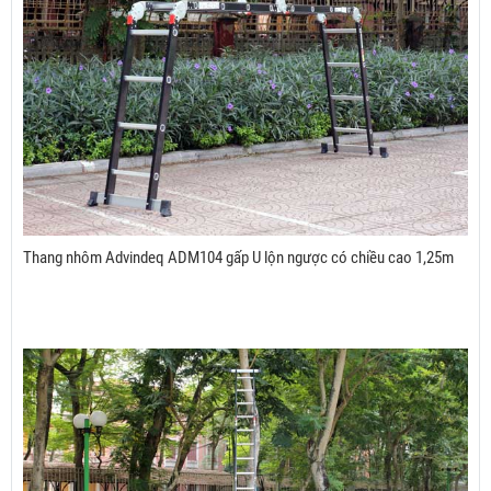
Thang nhôm Advindeq ADM104 gấp U lộn ngược có chiều cao 1,25m