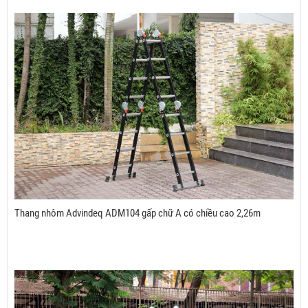
Thang nhôm Advindeq ADM104 gấp chữ A có chiều cao 2,26m