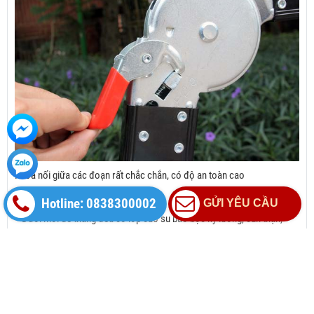
Khóa nối giữa các đoạn rất chắc chắn, có độ an toàn cao
Hotline: 0838300002
GỬI YÊU CẦU
- Dưới mỗi đế thang đều có lớp cao su bao bọc kỹ lưỡng, cẩn thận,
giúp thang không bị trượt chân ở các địa hình khác nhau.