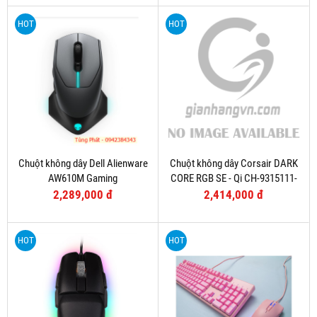
HOT
HOT
Chuột không dây Dell Alienware
Chuột không dây Corsair DARK
AW610M Gaming
CORE RGB SE - Qi CH-9315111-
AP
2,289,000 đ
2,414,000 đ
HOT
HOT