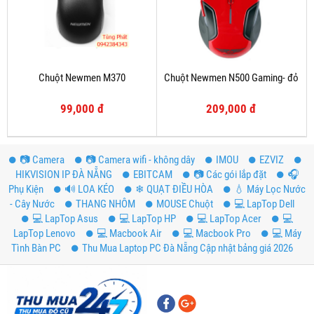
Chuột Newmen M370
Chuột Newmen N500 Gaming- đỏ
99,000 đ
209,000 đ
📷 Camera
📷 Camera wifi - không dây
IMOU
EZVIZ
HIKVISION IP ĐÀ NẴNG
EBITCAM
📷 Các gói lắp đặt
️🎧
Phụ Kiện
🔊 LOA KÉO
❄ QUẠT ĐIỀU HÒA
💧 Máy Lọc Nước
- Cây Nước
THANG NHÔM
MOUSE Chuột
💻 LapTop Dell
💻 LapTop Asus
💻 LapTop HP
💻 LapTop Acer
💻
LapTop Lenovo
💻 Macbook Air
💻 Macbook Pro
💻 Máy
Tình Bàn PC
Thu Mua Laptop PC Đà Nẵng Cập nhật bảng giá 2026