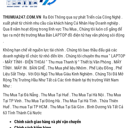
THUMUA247.COM.VN
Ra Đời Thông qua sự phát Triển của Công Nghệ .
xuất phát từ chính nhu cầu của khách hàng Cá Nhân Hay Doanh nghiệp .
Qua 8 năm hoạt động trong lĩnh vực Thu Mua , Chúng tôi luôn cố gắng để
tạo ra một thị trường Mua Bán LAPTOP đồ điện tử hay văn phòng sôi động
.
Không hạn chế về nguồn lực tài chính . Chúng tôi bao thầu đấu giá các
doanh nghiệp tổ chức từ nhỏ đến lớn . Chúng tôi chuyên thu mua '' LAPTOP
- MÁY TÍNH - ĐIỆN THOẠI '' Thu mua Thanh lý " Thiết bị Văn Phòng . MÁY
TÍNH . MÁY IN . BÀN GHẾ . Thu Mua phế liệu Nhôm . Phế Liệu Đồng . Phế
Liệu Sắt Thép . Với Đội Ngũ Thu Mua Giàu Kinh Nghiệm . Chúng Tôi Đã Mở
Rộng Thị Trường Hầu Như Tất cả Các tỉnh thành tại thị trường Viêt Nam
Như :
Thu Mua Tại Đà Nẵng . Thu Mua Tại Huế . Thu Mua Tại Hà Nội . Thu Mua
Tại TP Vinh . Thu Mua Tại Đông Hà . Thu Mua Tại Hà Tĩnh . Thừa Thiên
Huế . Thu mua Tại TP HCM . Thu Mua Tại Sài Gòn . Bình Dương Và Tất Cả
63 Tỉnh Thành Cả Nước
Chính sách giao hàng và phí vận chuyển
Chính sách kiểm hàng