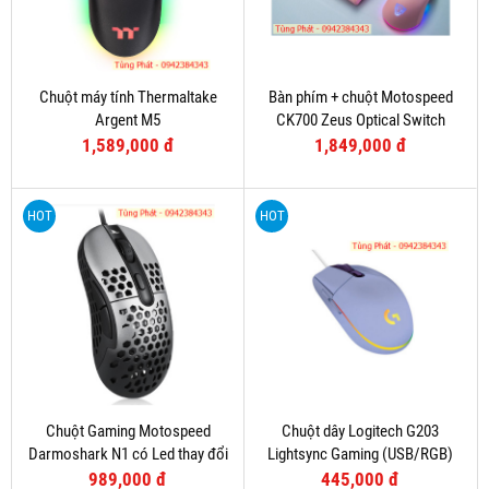
Chuột máy tính Thermaltake
Bàn phím + chuột Motospeed
Argent M5
CK700 Zeus Optical Switch
(Hồng)
1,589,000 đ
1,849,000 đ
HOT
HOT
Chuột Gaming Motospeed
Chuột dây Logitech G203
Darmoshark N1 có Led thay đổi
Lightsync Gaming (USB/RGB)
theo DPI
Tím
989,000 đ
445,000 đ