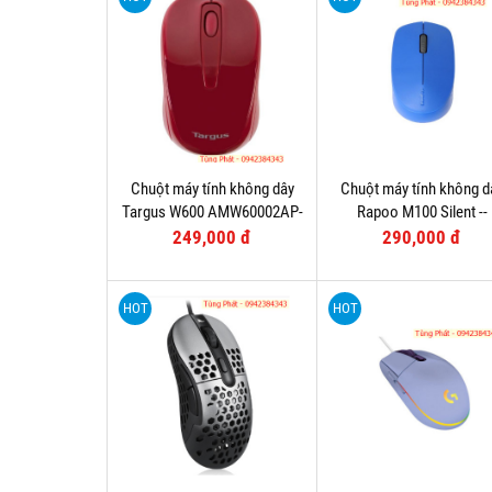
Chuột máy tính không dây
Chuột máy tính không d
Targus W600 AMW60002AP-
Rapoo M100 Silent --
52
Bluetooth
249,000 đ
290,000 đ
HOT
HOT