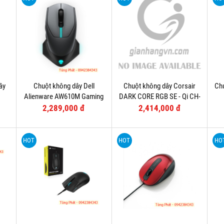
ây
Chuột không dây Dell
Chuột không dây Corsair
Chu
Alienware AW610M Gaming
DARK CORE RGB SE - Qi CH-
9315111-AP
2,289,000 đ
2,414,000 đ
HOT
HOT
HO