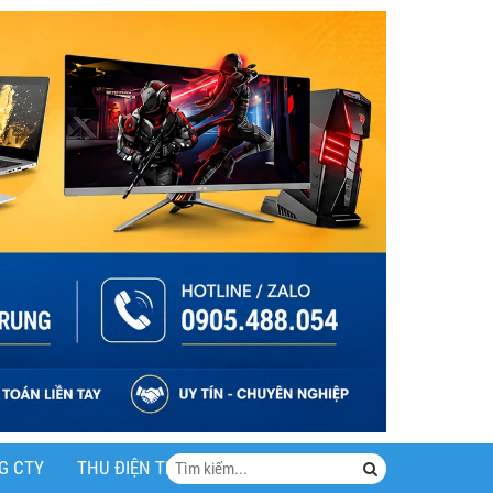
G CTY
THU ĐIỆN THOẠI