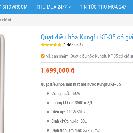
OP SHOWROOM
THU MUA 24/7
TIN TỨC THU MUA 247
 giá sỉ
Quạt điều hòa Kungfu KF-35 có giá
(
1 đánh giá
)
Mã sản phẩm:
Quạt điều hòa Kungfu KF-35 có giá s
1,699,000 đ
Quạt điều hòa làm mát hơi nước Kungfu KF-35
Công suất: 150W
Luồng khí ra: 3500 m3/h
Điện áp: 220V/50Hz
Bình chứa nước: 30L
Diện tích làm mát: 23 - 35m2