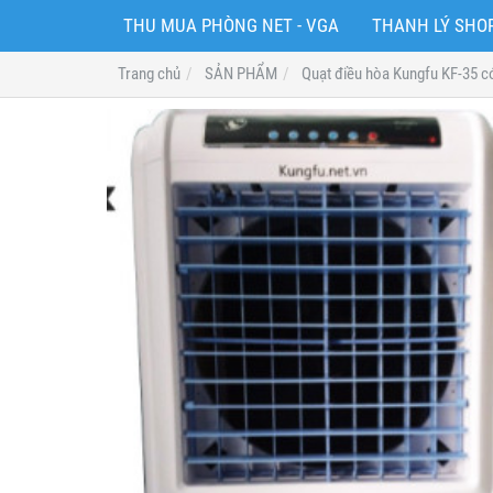
THU MUA PHÒNG NET - VGA
THANH LÝ SH
Trang chủ
SẢN PHẨM
Quạt điều hòa Kungfu KF-35 có