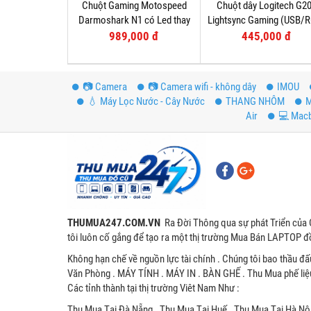
Chuột Gaming Motospeed
Chuột dây Logitech G2
Darmoshark N1 có Led thay
Lightsync Gaming (USB/
đổi theo DPI
Tím
989,000 đ
445,000 đ
📷 Camera
📷 Camera wifi - không dây
IMOU
💧 Máy Lọc Nước - Cây Nước
THANG NHÔM
M
Air
💻 Mac
THUMUA247.COM.VN
Ra Đời Thông qua sự phát Triển của 
tôi luôn cố gắng để tạo ra một thị trường Mua Bán LAPTOP đồ
Không hạn chế về nguồn lực tài chính . Chúng tôi bao thầu đấ
Văn Phòng . MÁY TÍNH . MÁY IN . BÀN GHẾ . Thu Mua phế liệ
Các tỉnh thành tại thị trường Viêt Nam Như :
Thu Mua Tại Đà Nẵng . Thu Mua Tại Huế . Thu Mua Tại Hà Nội