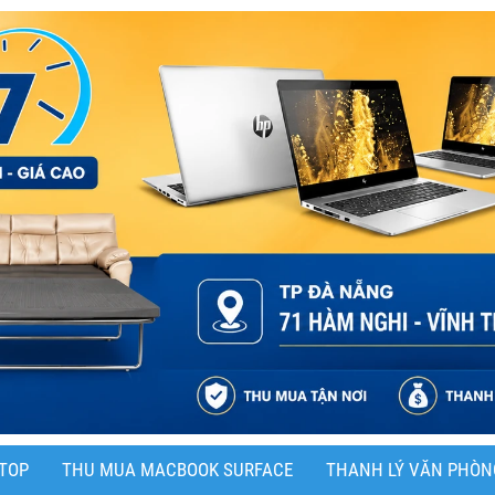
TOP
THU MUA MACBOOK SURFACE
THANH LÝ VĂN PHÒN