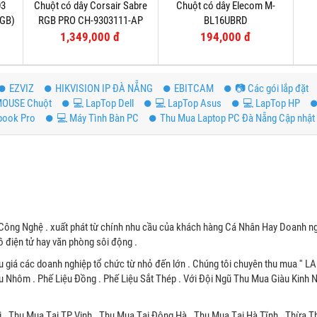
03
Chuột có dây Corsair Sabre
Chuột có dây Elecom M-
RGB)
RGB PRO CH-9303111-AP
BL16UBRD
1,349,000 đ
194,000 đ
EZVIZ
HIKVISION IP ĐÀ NẴNG
EBITCAM
📷 Các gói lắp đặt
OUSE Chuột
💻 LapTop Dell
💻 LapTop Asus
💻 LapTop HP
book Pro
💻 Máy Tình Bàn PC
Thu Mua Laptop PC Đà Nẵng Cập nhật 
Công Nghệ . xuất phát từ chính nhu cầu của khách hàng Cá Nhân Hay Doanh ng
 điện tử hay văn phòng sôi động .
u giá các doanh nghiệp tổ chức từ nhỏ đến lớn . Chúng tôi chuyên thu mua '' L
u Nhôm . Phế Liệu Đồng . Phế Liệu Sắt Thép . Với Đội Ngũ Thu Mua Giàu Kinh
 . Thu Mua Tại TP Vinh . Thu Mua Tại Đông Hà . Thu Mua Tại Hà Tĩnh . Thừa T