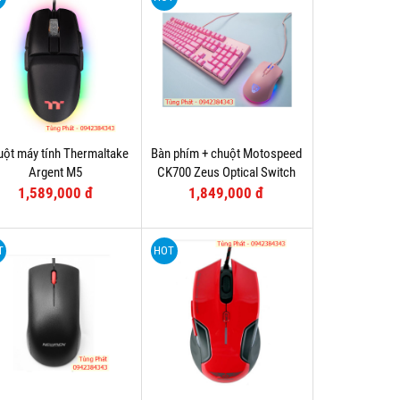
ột máy tính Thermaltake
Bàn phím + chuột Motospeed
Argent M5
CK700 Zeus Optical Switch
(Hồng)
1,589,000 đ
1,849,000 đ
T
HOT