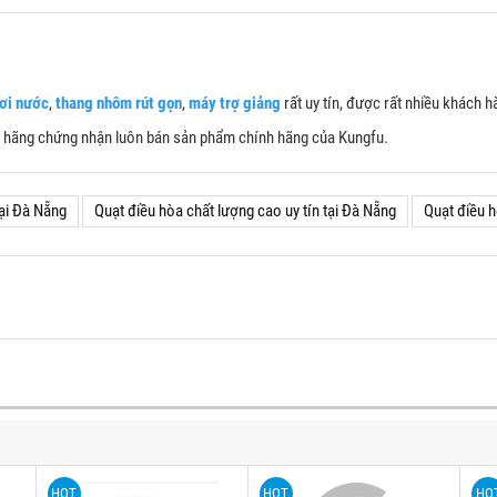
hơi nước
,
thang nhôm rút gọn
,
máy trợ giảng
rất uy tín, được rất nhiều khách h
c hãng chứng nhận luôn bán sản phẩm chính hãng của Kungfu.
tại Đà Nẵng
Quạt điều hòa chất lượng cao uy tín tại Đà Nẵng
Quạt điều h
HOT
HOT
HO