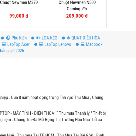
Chuột Newmen M370
Chuột Newmen N500
Gaming- đỏ
99,000 đ
209,000 đ
️🎧 Phụ Kiện
🔊 LOA KÉO
❄ QUẠT ĐIỀU HÒA
💻 LapTop Acer
💻 LapTop Lenovo
💻 Macbook
bảng giá 2026
hiệp . Qua 8 năm hoạt động trong lĩnh vực Thu Mua , Chúng
APTOP - MÁY TÍNH - ĐIỆN THOẠI '' Thu mua Thanh lý " Thiết bị
 Nghiệm . Chúng Tôi Đã Mở Rộng Thị Trường Hầu Như Tất cả
hiên Huế . Thu mua Tại TP HCM . Thu Mua Tại Sài Gòn . Bình