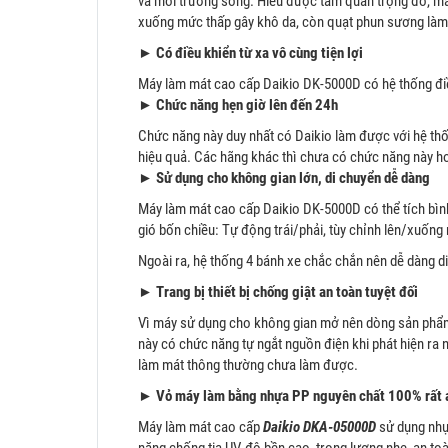
và môi trường sống. Hiểu được tầm quan trọng đó, m
xuống mức thấp gây khô da, còn quạt phun sương làm 
►
Có điều khiển từ xa vô cùng tiện lợi
Máy làm mát cao cấp Daikio DK-5000D có hệ thống điều
►
Chức năng hẹn giờ lên đến 24h
Chức năng này duy nhất có Daikio làm được với hệ thốn
hiệu quả. Các hãng khác thì chưa có chức năng này ho
►
Sử dụng cho không gian lớn, di chuyển dễ dàng
Máy làm mát cao cấp Daikio DK-5000D có thể tích bình
gió bốn chiều: Tự động trái/phải, tùy chỉnh lên/xuốn
Ngoài ra, hệ thống 4 bánh xe chắc chắn nên dễ dàng d
►
Trang bị thiết bị chống giật an toàn tuyệt đối
Vì máy sử dụng cho không gian mở nên dòng sản phẩm t
này có chức năng tự ngắt nguồn điện khi phát hiện ra 
làm mát thông thường chưa làm được.
►
Vỏ máy làm bằng nhựa PP nguyên chất 100% rất a
Máy làm mát cao cấp
Daikio DKA-05000D
sử dụng nhự
năng chống tia UV, độ bền cao, trọng lượng nhẹ, an t