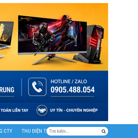
G CTY
THU ĐIỆN THOẠI