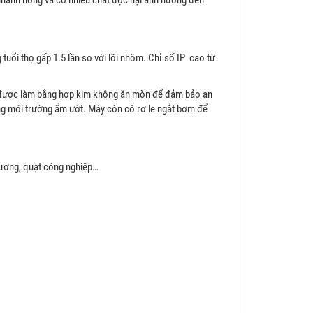
uổi thọ gấp 1.5 lần so với lõi nhôm. Chỉ số IP cao từ
tơ được làm bằng hợp kim không ăn mòn để đảm bảo an
ong môi trường ẩm ướt. Máy còn có rơ le ngắt bơm để
sương, quạt công nghiệp…