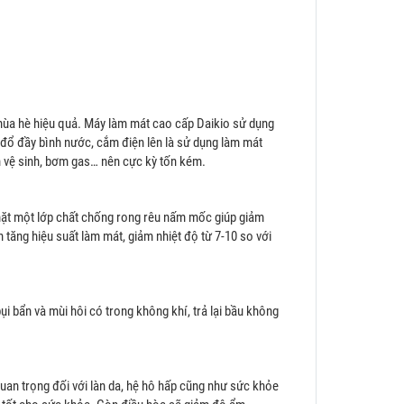
t mùa hè hiệu quả. Máy làm mát cao cấp Daikio sử dụng
 đổ đầy bình nước, cắm điện lên là sử dụng làm mát
ền vệ sinh, bơm gas… nên cực kỳ tốn kém.
mặt một lớp chất chống rong rêu nấm mốc giúp giảm
tăng hiệu suất làm mát, giảm nhiệt độ từ 7-10 so với
i bẩn và mùi hôi có trong không khí, trả lại bầu không
 quan trọng đối với làn da, hệ hô hấp cũng như sức khỏe