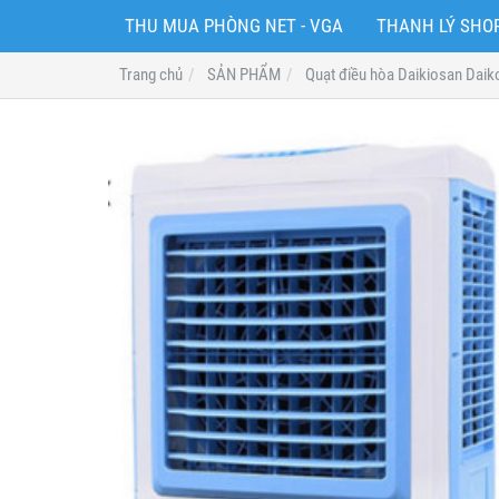
THU MUA PHÒNG NET - VGA
THANH LÝ SH
Trang chủ
SẢN PHẨM
Quạt điều hòa Daikiosan Dai