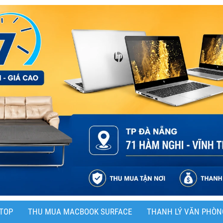
TOP
THU MUA MACBOOK SURFACE
THANH LÝ VĂN PHÒN