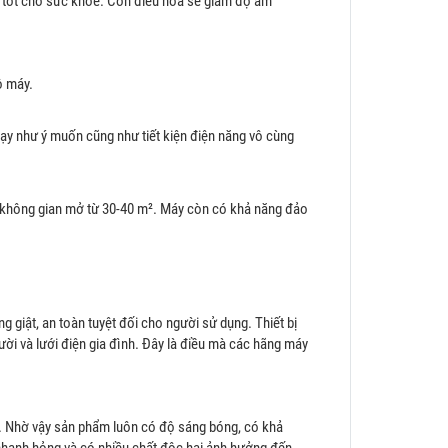
 tốt cho sức khỏe. Còn điều hòa sẽ giảm độ ẩm
ộ máy.
hạy như ý muốn cũng như tiết kiện điện năng vô cùng
ác không gian mở từ 30-40 m². Máy còn có khả năng đảo
giật, an toàn tuyệt đối cho người sử dụng. Thiết bị
ười và lưới điện gia đình. Đây là điều mà các hãng máy
. Nhờ vậy sản phẩm luôn có độ sáng bóng, có khả
 nhanh hỏng và có nhiều chất độc hại ảnh hưởng đến