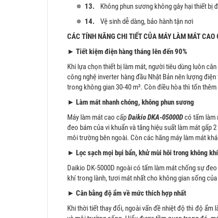
13.
Không phun sương không gây hại thiết bị đ
14.
Vệ sinh dễ dàng, bảo hành tận nơi
CÁC TÍNH NĂNG CHI TIẾT CỦA MÁY LÀM MÁT CAO 
►
Tiết kiệm điện hàng tháng lên đến 90%
Khi lựa chọn thiết bị làm mát, người tiêu dùng luôn c
công nghệ inverter hàng đầu Nhật Bản nên lượng điện 
trong không gian 30-40 m². Còn điều hòa thì tốn thêm 
►
Làm mát nhanh chóng, không phun sương
Máy làm mát cao cấp
Daikio DKA-05000D
có tấm làm 
đeo bám của vi khuẩn và tăng hiệu suất làm mát gấp 2 
môi trường bên ngoài. Còn các hãng máy làm mát khá
►
Lọc sạch mọi bụi bẩn, khử mùi hôi trong không khí
Daikio DK-5000D ngoài có tấm làm mát chống sự đeo bám
khí trong lành, tươi mát nhất cho không gian sống của
►
Cân bằng độ ẩm về mức thích hợp nhất
Khi thời tiết thay đổi, ngoài vấn đề nhiệt độ thì độ ẩ