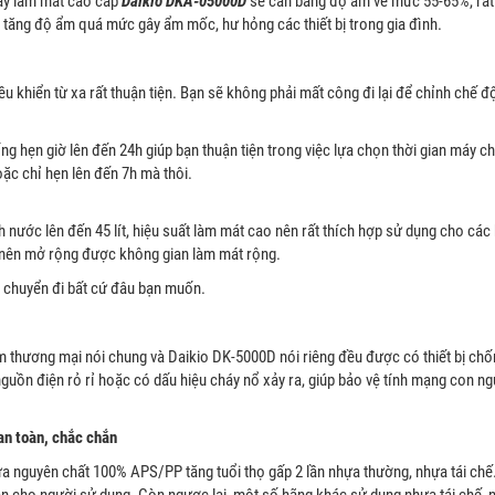
áy làm mát cao cấp
Daikio DKA-05000D
sẽ cân bằng độ ẩm về mức 55-65%, rất
tăng độ ẩm quá mức gây ẩm mốc, hư hỏng các thiết bị trong gia đình.
 khiển từ xa rất thuận tiện. Bạn sẽ không phải mất công đi lại để chỉnh chế đ
g hẹn giờ lên đến 24h giúp bạn thuận tiện trong việc lựa chọn thời gian máy c
ặc chỉ hẹn lên đến 7h mà thôi.
 nước lên đến 45 lít, hiệu suất làm mát cao nên rất thích hợp sử dụng cho c
g nên mở rộng được không gian làm mát rộng.
i chuyển đi bất cứ đâu bạn muốn.
hương mại nói chung và Daikio DK-5000D nói riêng đều được có thiết bị chống 
nguồn điện rỏ rỉ hoặc có dấu hiệu cháy nổ xảy ra, giúp bảo vệ tính mạng con ng
n toàn, chắc chắn
a nguyên chất 100% APS/PP tăng tuổi thọ gấp 2 lần nhựa thường, nhựa tái chế
oàn cho người sử dụng. Còn ngược lại, một số hãng khác sử dụng nhựa tái chế,