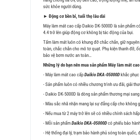
sức khỏe người dùng.
►
Động cơ bền bỉ, tuổi thọ lâu dài
Máy làm mát cao cấp Daikio DK-5000D là sản phẩm có t
4.4 trở lên giúp động cơ không bị tác động của bụi.
Tấm làm mát luôn có khung đỡ chắc chắn, giữ nguyên 
toàn, chắc chắn cho mô tơ quạt. Phụ kiện thanh đỡ, ố
bảo vệ bơm nước an toàn…
Những lý do bạn nên mua sản phẩm Máy làm mát cao
- Máy làm mát cao cấp
Daikio DKA-05000D
khắc phục 
- Sản phẩm luôn có nhiều chương trình ưu đãi, giải thư
- Daikio DK-5000D là dòng sản phẩm thương mại sang 
- Màu sắc nhã nhặn mang lại sự đẳng cấp cho không g
- Nếu mua từ 2 máy trở lên sẽ có nhiều chính sách hấp
- Mỗi sản phẩm
Daikio DKA-05000D
có phiếu bảo hàn
- Hệ thống đại lý, trạm bảo hành phủ sóng toàn quốc, đ