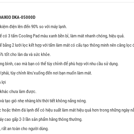
DAIKIO DKA-05000D
iệm điện lên đến 90% so với máy lạnh.
 có 3 tấm Cooling Pad màu xanh bền bỉ, làm mát nhanh chóng, hiệu quả.
bằng 2 lưới lọc kết hợp với tấm làm mát có cấu tạo thông minh nên căng lọc đ
 tốt cho làn da và sức khỏe.
g bình, cao mà bạn có thể tùy chỉnh để phù hợp với nhu cầu sử dụng.
phải, tùy chỉnh lên/xuống đến nơi bạn muốn làm mát.
 lợi
 khác chưa làm được.
à tạo gió nhẹ nhàng khi thời tiết không nắng nóng.
 hoặc thêm đá lạnh để có hiệu suất làm mát hiệu quả hơn trong những ngày n
máy cao gấp 2-3 lần sản phẩm hãng thông thường.
 rất an toàn cho người dùng.