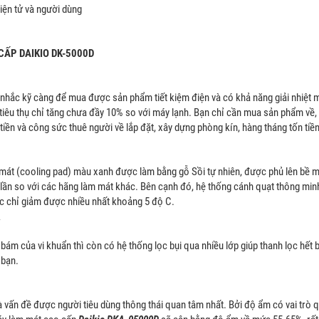
iện tử và người dùng
CẤP DAIKIO DK-5000D
ân nhắc kỹ càng để mua được sản phẩm tiết kiệm điện và có khả năng giải nhiệ
tiêu thụ chỉ tăng chưa đầy 10% so với máy lạnh. Bạn chỉ cần mua sản phẩm về,
tiền và công sức thuê người về lắp đặt, xây dựng phòng kín, hàng tháng tốn ti
mát (cooling pad) màu xanh được làm bằng gỗ Sồi tự nhiên, được phủ lên bề 
lần so với các hãng làm mát khác. Bên cạnh đó, hệ thống cánh quạt thông minh 
c chỉ giảm được nhiều nhất khoảng 5 độ C.
 của vi khuẩn thì còn có hệ thống lọc bụi qua nhiều lớp giúp thanh lọc hết bụ
 bạn.
m là vấn đề được người tiêu dùng thông thái quan tâm nhất. Bởi độ ẩm có vai trò