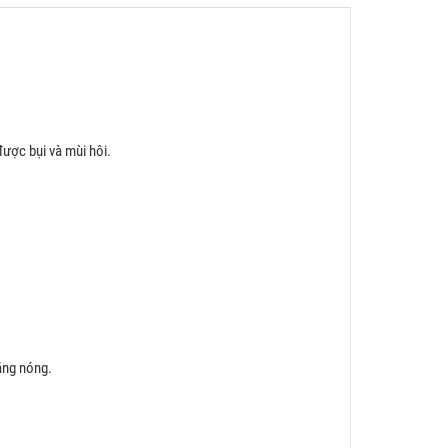
ược bụi và mùi hôi.
ắng nóng.