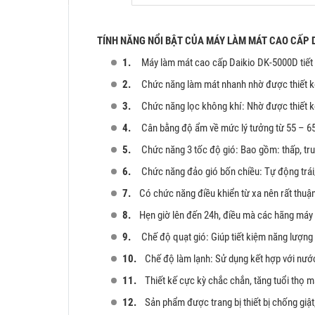
TÍNH NĂNG NỔI BẬT CỦA MÁY LÀM MÁT CAO CẤP 
1.
Máy làm mát cao cấp Daikio DK-5000D tiết k
2.
Chức năng làm mát nhanh nhờ được thiết kế
3.
Chức năng lọc không khí: Nhờ được thiết kế 
4.
Cân bằng độ ẩm về mức lý tưởng từ 55 – 65%
5.
Chức năng 3 tốc độ gió: Bao gồm: thấp, trun
6.
Chức năng đảo gió bốn chiều: Tự động trái/
7.
Có chức năng điều khiển từ xa nên rất thuận
8.
Hẹn giờ lên đến 24h, điều mà các hãng máy
9.
Chế độ quạt gió: Giúp tiết kiệm năng lượng v
10.
Chế độ làm lạnh: Sử dụng kết hợp với nước
11.
Thiết kế cực kỳ chắc chắn, tăng tuổi thọ 
12.
Sản phẩm được trang bị thiết bị chống giật,