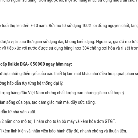
uổi thọ lên đến 7-10 năm. Bởi mô tơ sử dụng 100% lõi đồng nguyên chất, tăng t
được vị trí sau thời gian sử dụng dài, không biến dạng. Ngoài ra, giá đỡ mô 
c vít tiếp xúc với nước được sử dụng bằng Inox 304 chống oxi hóa và rỉ sét tr
 cấp Daikio DKA- 05000D ngay hôm nay:
được những điểm yếu của các thiết bị làm mát khác như điều hòa, quạt phun 
ởng hấp dẫn tùy từng hệ thống đại lý.
trọng hàng đầu Việt Nam nhưng chất lượng cao nhưng giá cả rất hợp lý.
ian sống của bạn, tạo cảm giác mát mẻ, đầy sức sống.
 dẫn từ nhà sản xuất.
h 2 năm cho mô tơ, 1 năm cho toàn bộ máy và kèm hóa đơn GTGT.
i kèm linh kiện và nhân viên bảo hành đầy đủ, nhanh chóng và thuận tiện.