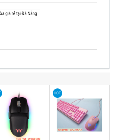
òa giá rẻ tại Đà Nẵng
T
HOT