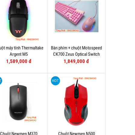
ột máy tính Thermaltake
Bàn phím + chuột Motospeed
Argent M5
CK700 Zeus Optical Switch
(Hồng)
1,589,000 đ
1,849,000 đ
T
HOT
Chuột Newmen M370
Chuột Newmen N500