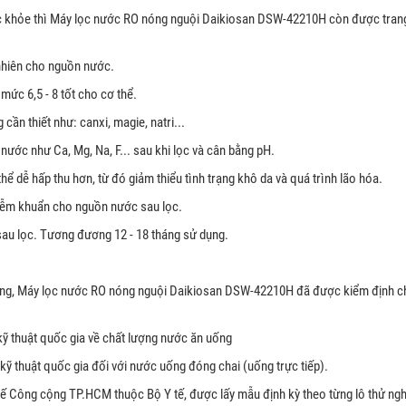
khỏe thì Máy lọc nước RO nóng nguội Daikiosan DSW-42210H còn được trang b
 nhiên cho nguồn nước.
mức 6,5 - 8 tốt cho cơ thể.
cần thiết như: canxi, magie, natri...
ước như Ca, Mg, Na, F... sau khi lọc và cân bằng pH.
hể dễ hấp thu hơn, từ đó giảm thiểu tình trạng khô da và quá trình lão hóa.
nhiễm khuẩn cho nguồn nước sau lọc.
 sau lọc. Tương đương 12 - 18 tháng sử dụng.
dùng, Máy lọc nước RO nóng nguội Daikiosan DSW-42210H đã được kiểm định ch
 thuật quốc gia về chất lượng nước ăn uống
 thuật quốc gia đối với nước uống đóng chai (uống trực tiếp).
ế Công cộng TP.HCM thuộc Bộ Y tế, được lấy mẫu định kỳ theo từng lô thử ngh