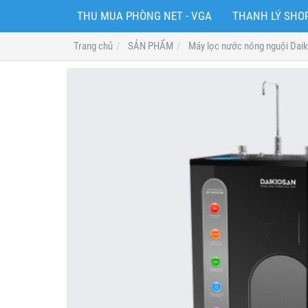
THU MUA PHÒNG NET - VGA
THANH LÝ SH
Trang chủ
SẢN PHẨM
Máy lọc nước nóng nguội Dai