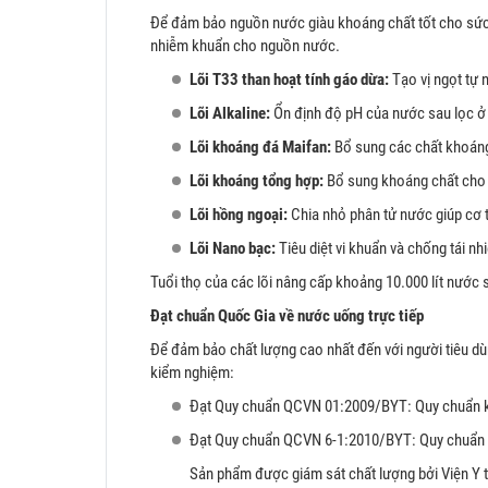
Để đảm bảo nguồn nước giàu khoáng chất tốt cho sức 
nhiễm khuẩn cho nguồn nước.
Lõi T33 than hoạt tính gáo dừa:
Tạo vị ngọt tự
Lõi Alkaline:
Ổn định độ pH của nước sau lọc ở 
Lõi khoáng đá Maifan:
Bổ sung các chất khoáng 
Lõi khoáng tổng hợp:
Bổ sung khoáng chất cho n
Lõi hồng ngoại:
Chia nhỏ phân tử nước giúp cơ t
Lõi Nano bạc:
Tiêu diệt vi khuẩn và chống tái 
Tuổi thọ của các lõi nâng cấp khoảng 10.000 lít nước
Đạt chuẩn Quốc Gia về nước uống trực tiếp
Để đảm bảo chất lượng cao nhất đến với người tiêu 
kiểm nghiệm:
Đạt Quy chuẩn QCVN 01:2009/BYT: Quy chuẩn kỹ
Đạt Quy chuẩn QCVN 6-1:2010/BYT: Quy chuẩn kỹ
Sản phẩm được giám sát chất lượng bởi Viện Y t