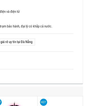
iện và điện tử
rạm bảo hành, đại lý có khắp cả nước.
giá rẻ uy tín tại Đà Nẵng
T
HOT