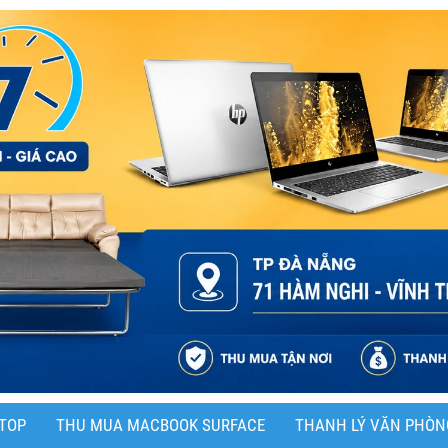
TOP
THU MUA MACBOOK SURFACE
THANH LÝ VĂN PHÒN