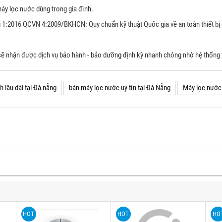
y lọc nước dùng trong gia đình.
:2016 QCVN 4:2009/BKHCN: Quy chuẩn kỹ thuật Quốc gia về an toàn thiết bị đ
hận được dịch vụ bảo hành - bảo dưỡng định kỳ nhanh chóng nhờ hệ thống t
 lâu dài tại Đà nẵng
bán máy lọc nước uy tín tại Đà Nẵng
Máy lọc nước 
HOT
HOT
HO