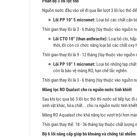
Phần bộ 3 lõi lọc thô
Nguồn nước đầu vào sẽ đi qua lần lượt 3 lõi lọc thô đ
Lõi PP 10" 5 micromet:
Loại bỏ các chất cặn b
Thời gian thay lõi là 3 - 6 tháng (tùy thuộc vào nguồn 
Lõi CTO 10" (than anthracite):
Loại bỏ clo, hấp
thời, lõi còn có chức năng loại bỏ các chất ox
Thời gian thay lõi là 9 - 12 tháng (tùy thuộc vào nguồn
Lõi PP 10" 1 micromet:
Loại bỏ những tạp chất
còn là bảo vệ màng RO, hạn chế tắc nghẽn.
Thời gian thay lõi là 3 - 6 tháng (tùy thuộc vào nguồn 
Màng lọc RO Qualast cho ra nguồn nước tinh khiết
Sau khi lọc qua bộ 3 lõi lọc thô thì nước sẽ tiếp tục đ
sinh vật khác, hóa chất... cho ra nguồn nước tinh khiế
Màng RO Aqualast cho khả năng lọc vượt trội hơn màng 
Thời gian thay thế: 18 - 36 tháng tùy thuộc chất lượn
Bộ 6 lõi nâng cấp giúp bù khoáng và chống tái nhiễm