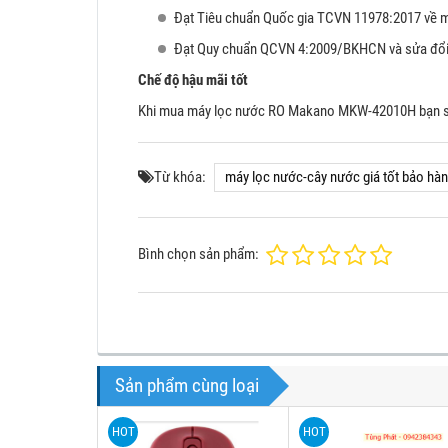
Đạt Tiêu chuẩn Quốc gia TCVN 11978:2017 về má
Đạt Quy chuẩn QCVN 4:2009/BKHCN và sửa đổi 1
Chế độ hậu mãi tốt
Khi mua máy lọc nước RO Makano MKW-42010H bạn sẽ n
Từ khóa:
máy lọc nước-cây nước giá tốt bảo hành
Bình chọn sản phẩm:
Sản phẩm cùng loại
HOT
HOT