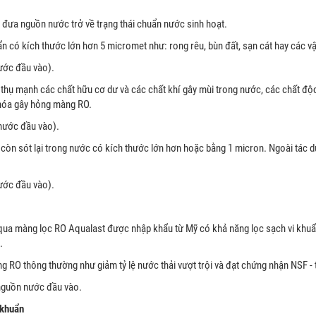
ể đưa nguồn nước trở về trạng thái chuẩn nước sinh hoạt.
ẩn có kích thước lớn hơn 5 micromet như: rong rêu, bùn đất, sạn cát hay các vậ
nước đầu vào).
 thụ mạnh các chất hữu cơ dư và các chất khí gây mùi trong nước, các chất độc
y hóa gây hỏng màng RO.
 nước đầu vào).
 còn sót lại trong nước có kích thước lớn hơn hoặc bằng 1 micron. Ngoài tác 
nước đầu vào).
i qua màng lọc RO Aqualast được nhập khẩu từ Mỹ có khả năng lọc sạch vi khuẩn, 
t.
RO thông thường như giảm tỷ lệ nước thải vượt trội và đạt chứng nhận NSF - t
g nguồn nước đầu vào.
 khuẩn