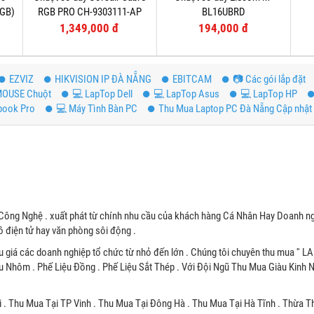
RGB)
RGB PRO CH-9303111-AP
BL16UBRD
1,349,000 đ
194,000 đ
EZVIZ
HIKVISION IP ĐÀ NẴNG
EBITCAM
📷 Các gói lắp đặt
OUSE Chuột
💻 LapTop Dell
💻 LapTop Asus
💻 LapTop HP
book Pro
💻 Máy Tình Bàn PC
Thu Mua Laptop PC Đà Nẵng Cập nhật 
Công Nghệ . xuất phát từ chính nhu cầu của khách hàng Cá Nhân Hay Doanh ng
 điện tử hay văn phòng sôi động .
u giá các doanh nghiệp tổ chức từ nhỏ đến lớn . Chúng tôi chuyên thu mua '' L
u Nhôm . Phế Liệu Đồng . Phế Liệu Sắt Thép . Với Đội Ngũ Thu Mua Giàu Kinh
 . Thu Mua Tại TP Vinh . Thu Mua Tại Đông Hà . Thu Mua Tại Hà Tĩnh . Thừa T