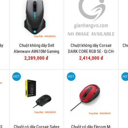
ây
Chuột không dây Dell
Chuột không dây Corsair
Chu
Alienware AW610M Gaming
DARK CORE RGB SE - Qi CH-
9315111-AP
2,289,000 đ
2,414,000 đ
HOT
HOT
HO
03
Chuột có dây Corsair Sabre
Chuột có dây Elecom M-