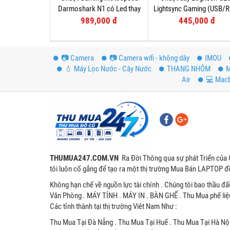
Darmoshark N1 có Led thay
Lightsync Gaming (USB/
đổi theo DPI
Tím
989,000 đ
445,000 đ
📷 Camera
📷 Camera wifi - không dây
IMOU
💧 Máy Lọc Nước - Cây Nước
THANG NHÔM
M
Air
💻 Mac
THUMUA247.COM.VN
Ra Đời Thông qua sự phát Triển của 
tôi luôn cố gắng để tạo ra một thị trường Mua Bán LAPTOP đồ
Không hạn chế về nguồn lực tài chính . Chúng tôi bao thầu đấ
Văn Phòng . MÁY TÍNH . MÁY IN . BÀN GHẾ . Thu Mua phế liệ
Các tỉnh thành tại thị trường Viêt Nam Như :
Thu Mua Tại Đà Nẵng . Thu Mua Tại Huế . Thu Mua Tại Hà Nội