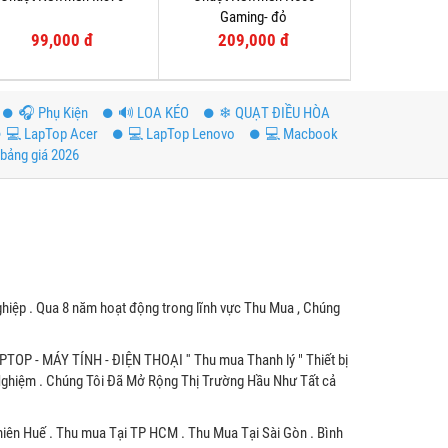
Gaming- đỏ
99,000 đ
209,000 đ
️🎧 Phụ Kiện
🔊 LOA KÉO
❄ QUẠT ĐIỀU HÒA
💻 LapTop Acer
💻 LapTop Lenovo
💻 Macbook
bảng giá 2026
hiệp . Qua 8 năm hoạt động trong lĩnh vực Thu Mua , Chúng
APTOP - MÁY TÍNH - ĐIỆN THOẠI '' Thu mua Thanh lý " Thiết bị
 Nghiệm . Chúng Tôi Đã Mở Rộng Thị Trường Hầu Như Tất cả
hiên Huế . Thu mua Tại TP HCM . Thu Mua Tại Sài Gòn . Bình