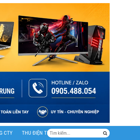
G CTY
THU ĐIỆN THOẠI