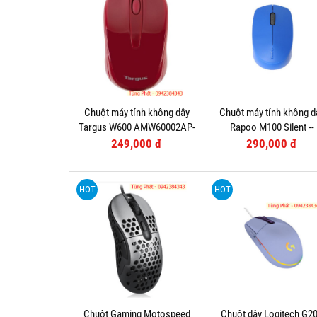
Chuột máy tính không dây
Chuột máy tính không d
Targus W600 AMW60002AP-
Rapoo M100 Silent --
52
Bluetooth
249,000 đ
290,000 đ
HOT
HOT
Chuột Gaming Motospeed
Chuột dây Logitech G2