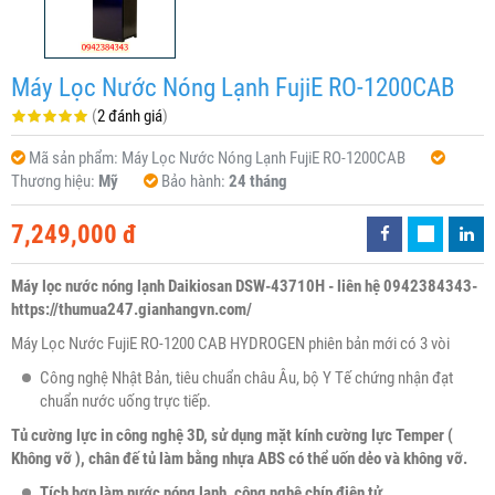
Máy Lọc Nước Nóng Lạnh FujiE RO-1200CAB
(
2 đánh giá
)
Mã sản phẩm:
Máy Lọc Nước Nóng Lạnh FujiE RO-1200CAB
Thương hiệu:
Mỹ
Bảo hành:
24 tháng
7,249,000 đ
Máy lọc nước nóng lạnh Daikiosan DSW-43710H - liên hệ 0942384343-
https://thumua247.gianhangvn.com/
Máy Lọc Nước FujiE RO-1200 CAB HYDROGEN phiên bản mới có 3 vòi
Công nghệ Nhật Bản, tiêu chuẩn châu Âu, bộ Y Tế chứng nhận đạt
chuẩn nước uống trực tiếp.
Tủ cường lực in công nghệ 3D, sử dụng mặt kính cường lực Temper (
Không vỡ ), chân đế tủ làm bằng nhựa ABS có thể uốn dẻo và không vỡ.
Tích hợp làm nước nóng lạnh, công nghệ chíp điện tử