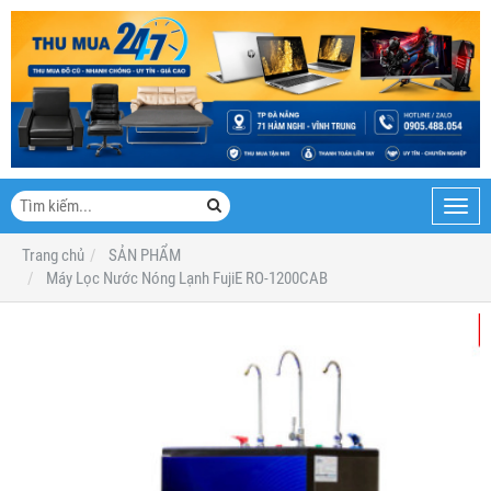
Toggl
navig
Trang chủ
SẢN PHẨM
Máy Lọc Nước Nóng Lạnh FujiE RO-1200CAB