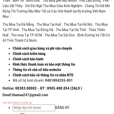
TÍNH . MÁY IN . BÀN GHẾ . Thu Mua phế liệu Nhôm . Phế Liệu Đồng . Phế
Liệu Sắt Thép . Với Đội Ngũ Thu Mua Giàu Kinh Nghiệm . Chúng Tôi Đã Mở
Rộng Thị Trường Hầu Như Tất cả Các tỉnh thành tại thị trường Viêt Nam
Như :
Thu Mua Tại Đà Nẵng . Thu Mua Tại Huế . Thu Mua Tại Hà Nội . Thu Mua
Tại TP Vinh . Thu Mua Tại Đông Hà . Thu Mua Tại Hà Tĩnh . Thừa Thiên
Huế . Thu mua Tại TP HCM . Thu Mua Tại Sài Gòn . Bình Dương Và Tất Cả
63 Tỉnh Thành Cả Nước
Chính sách giao hàng và phí vận chuyển
Chính sách kiểm hàng
Chính sách bảo hành
Hình thức thanh toán và bảo mật thông tin
Thông tin về chủ sở hữu website
Chính sách bảo vệ thông tin cá nhân NTD
Mã số hộ kinh doanh:
0401804255-001
Hotline:
08383.00002 - ĐT : 0905.488.054 (ZALO )
Email:thumua247@gmail.com
TRỢ GIÚP ĐĂNG KÝ NHẬN TIN
ĐĂNG KÝ