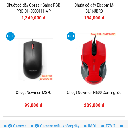
Chuột có dây Corsair Sabre RGB
Chuột có dây Elecom M-
PRO CH-9303111-AP
BL16UBRD
1,349,000 đ
194,000 đ
HOT
HOT
Chuột Newmen M370
Chuột Newmen N500 Gaming- đỏ
99,000 đ
209,000 đ
📷 Camera
📷 Camera wifi - không dây
IMOU
EZVIZ