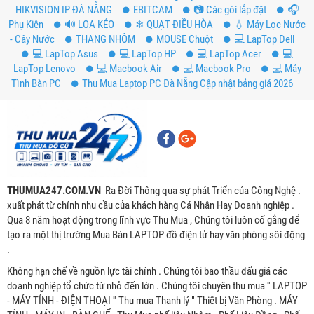
HIKVISION IP ĐÀ NẴNG
EBITCAM
📷 Các gói lắp đặt
️🎧
Phụ Kiện
🔊 LOA KÉO
❄ QUẠT ĐIỀU HÒA
💧 Máy Lọc Nước
- Cây Nước
THANG NHÔM
MOUSE Chuột
💻 LapTop Dell
💻 LapTop Asus
💻 LapTop HP
💻 LapTop Acer
💻
LapTop Lenovo
💻 Macbook Air
💻 Macbook Pro
💻 Máy
Tình Bàn PC
Thu Mua Laptop PC Đà Nẵng Cập nhật bảng giá 2026
THUMUA247.COM.VN
Ra Đời Thông qua sự phát Triển của Công Nghệ .
xuất phát từ chính nhu cầu của khách hàng Cá Nhân Hay Doanh nghiệp .
Qua 8 năm hoạt động trong lĩnh vực Thu Mua , Chúng tôi luôn cố gắng để
tạo ra một thị trường Mua Bán LAPTOP đồ điện tử hay văn phòng sôi động
.
Không hạn chế về nguồn lực tài chính . Chúng tôi bao thầu đấu giá các
doanh nghiệp tổ chức từ nhỏ đến lớn . Chúng tôi chuyên thu mua '' LAPTOP
- MÁY TÍNH - ĐIỆN THOẠI '' Thu mua Thanh lý " Thiết bị Văn Phòng . MÁY