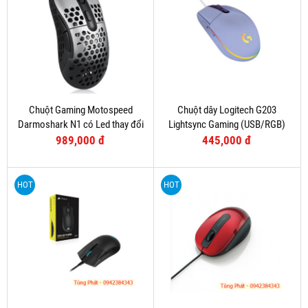
Chuột Gaming Motospeed
Chuột dây Logitech G203
Darmoshark N1 có Led thay đổi
Lightsync Gaming (USB/RGB)
theo DPI
Tím
989,000 đ
445,000 đ
HOT
HOT