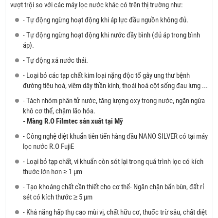
vượt trội so với các máy lọc nước khác có trên thị trường như:
- Tự động ngừng hoạt động khi áp lực đầu nguồn không đủ.
- Tự động ngừng hoạt động khi nước đầy bình (đủ áp trong bình
áp).
- Tự động xả nước thải.
- Loại bỏ các tạp chất kim loại nặng độc tố gây ung thư bệnh
đường tiêu hoá, viêm dây thần kinh, thoái hoá cột sống đau lưng ...
- Tách nhóm phân tử nước, tăng lượng oxy trong nước, ngăn ngừa
khô cơ thể, chậm lão hóa.
- Màng R.O Filmtec sản xuất tại Mỹ
- Công nghệ diệt khuẩn tiên tiến hàng đầu NANO SILVER có tại máy
lọc nước R.O FujiE
- Loại bỏ tạp chất, vi khuẩn còn sót lại trong quá trình lọc có kích
thước lớn hơn ≥ 1 µm
- Tạo khoáng chất cần thiết cho cơ thể- Ngăn chặn bẩn bùn, đất rỉ
sét có kích thước ≥ 5 µm
- Khả năng hấp thụ cao mùi vị, chất hữu cơ, thuốc trừ sâu, chất diệt