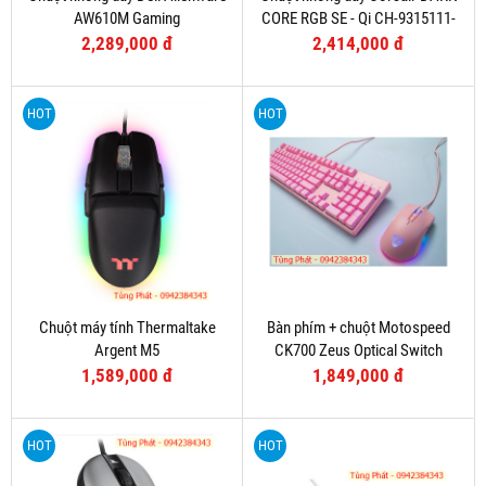
AW610M Gaming
CORE RGB SE - Qi CH-9315111-
AP
2,289,000 đ
2,414,000 đ
HOT
HOT
Chuột máy tính Thermaltake
Bàn phím + chuột Motospeed
Argent M5
CK700 Zeus Optical Switch
(Hồng)
1,589,000 đ
1,849,000 đ
HOT
HOT