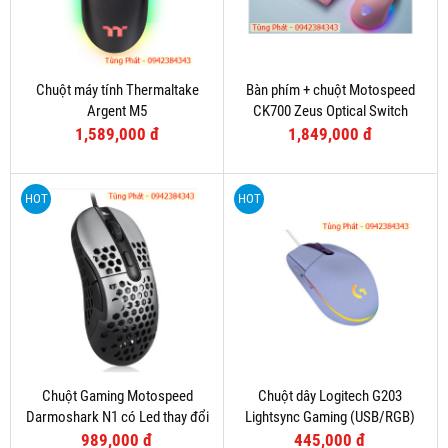
Chuột máy tính Thermaltake
Bàn phím + chuột Motospeed
Argent M5
CK700 Zeus Optical Switch
(Hồng)
1,589,000 đ
1,849,000 đ
HOT
HOT
Chuột Gaming Motospeed
Chuột dây Logitech G203
Darmoshark N1 có Led thay đổi
Lightsync Gaming (USB/RGB)
theo DPI
Tím
989,000 đ
445,000 đ