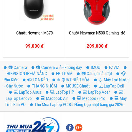
Chuột Newmen M370
Chuột Newmen N500 Gaming- đỏ
99,000 đ
209,000 đ
📷 Camera
📷 Camera wifi - không dây
IMOU
EZVIZ
HIKVISION IP ĐÀ NẴNG
EBITCAM
📷 Các gói lắp đặt
️🎧
Phụ Kiện
🔊 LOA KÉO
❄ QUẠT ĐIỀU HÒA
💧 Máy Lọc Nước
- Cây Nước
THANG NHÔM
MOUSE Chuột
💻 LapTop Dell
💻 LapTop Asus
💻 LapTop HP
💻 LapTop Acer
💻
LapTop Lenovo
💻 Macbook Air
💻 Macbook Pro
💻 Máy
Tình Bàn PC
Thu Mua Laptop PC Đà Nẵng Cập nhật bảng giá 2026