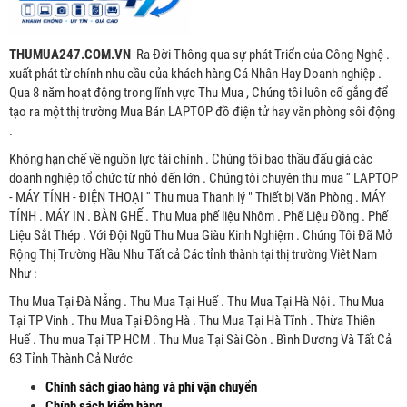
THUMUA247.COM.VN
Ra Đời Thông qua sự phát Triển của Công Nghệ .
xuất phát từ chính nhu cầu của khách hàng Cá Nhân Hay Doanh nghiệp .
Qua 8 năm hoạt động trong lĩnh vực Thu Mua , Chúng tôi luôn cố gắng để
tạo ra một thị trường Mua Bán LAPTOP đồ điện tử hay văn phòng sôi động
.
Không hạn chế về nguồn lực tài chính . Chúng tôi bao thầu đấu giá các
doanh nghiệp tổ chức từ nhỏ đến lớn . Chúng tôi chuyên thu mua '' LAPTOP
- MÁY TÍNH - ĐIỆN THOẠI '' Thu mua Thanh lý " Thiết bị Văn Phòng . MÁY
TÍNH . MÁY IN . BÀN GHẾ . Thu Mua phế liệu Nhôm . Phế Liệu Đồng . Phế
Liệu Sắt Thép . Với Đội Ngũ Thu Mua Giàu Kinh Nghiệm . Chúng Tôi Đã Mở
Rộng Thị Trường Hầu Như Tất cả Các tỉnh thành tại thị trường Viêt Nam
Như :
Thu Mua Tại Đà Nẵng . Thu Mua Tại Huế . Thu Mua Tại Hà Nội . Thu Mua
Tại TP Vinh . Thu Mua Tại Đông Hà . Thu Mua Tại Hà Tĩnh . Thừa Thiên
Huế . Thu mua Tại TP HCM . Thu Mua Tại Sài Gòn . Bình Dương Và Tất Cả
63 Tỉnh Thành Cả Nước
Chính sách giao hàng và phí vận chuyển
Chính sách kiểm hàng