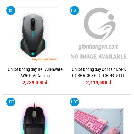
HOT
HOT
Chuột không dây Dell Alienware
Chuột không dây Corsair DARK
AW610M Gaming
CORE RGB SE - Qi CH-9315111-
AP
2,289,000 đ
2,414,000 đ
HOT
HOT