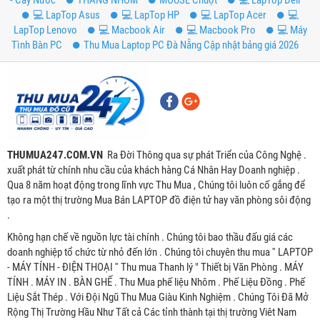
💻 LapTop Asus
💻 LapTop HP
💻 LapTop Acer
💻
LapTop Lenovo
💻 Macbook Air
💻 Macbook Pro
💻 Máy
Tình Bàn PC
Thu Mua Laptop PC Đà Nẵng Cập nhật bảng giá 2026
THUMUA247.COM.VN
Ra Đời Thông qua sự phát Triển của Công Nghệ .
xuất phát từ chính nhu cầu của khách hàng Cá Nhân Hay Doanh nghiệp .
Qua 8 năm hoạt động trong lĩnh vực Thu Mua , Chúng tôi luôn cố gắng để
tạo ra một thị trường Mua Bán LAPTOP đồ điện tử hay văn phòng sôi động
.
Không hạn chế về nguồn lực tài chính . Chúng tôi bao thầu đấu giá các
doanh nghiệp tổ chức từ nhỏ đến lớn . Chúng tôi chuyên thu mua '' LAPTOP
- MÁY TÍNH - ĐIỆN THOẠI '' Thu mua Thanh lý " Thiết bị Văn Phòng . MÁY
TÍNH . MÁY IN . BÀN GHẾ . Thu Mua phế liệu Nhôm . Phế Liệu Đồng . Phế
Liệu Sắt Thép . Với Đội Ngũ Thu Mua Giàu Kinh Nghiệm . Chúng Tôi Đã Mở
Rộng Thị Trường Hầu Như Tất cả Các tỉnh thành tại thị trường Viêt Nam