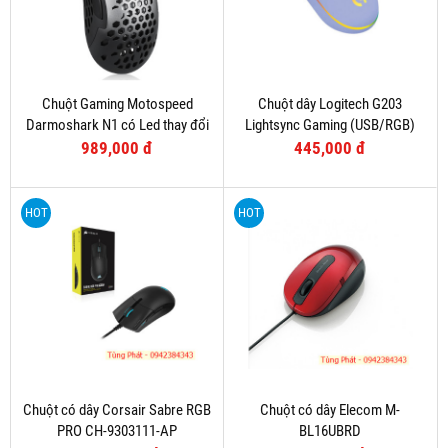
Chuột Gaming Motospeed
Chuột dây Logitech G203
Darmoshark N1 có Led thay đổi
Lightsync Gaming (USB/RGB)
theo DPI
Tím
989,000 đ
445,000 đ
HOT
HOT
Chuột có dây Corsair Sabre RGB
Chuột có dây Elecom M-
PRO CH-9303111-AP
BL16UBRD