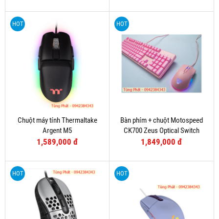
HOT
HOT
Chuột máy tính Thermaltake
Bàn phím + chuột Motospeed
Argent M5
CK700 Zeus Optical Switch
(Hồng)
1,589,000 đ
1,849,000 đ
HOT
HOT