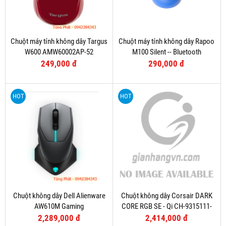
Chuột máy tính không dây Targus
Chuột máy tính không dây Rapoo
W600 AMW60002AP-52
M100 Silent -- Bluetooth
249,000 đ
290,000 đ
HOT
HOT
Chuột không dây Dell Alienware
Chuột không dây Corsair DARK
AW610M Gaming
CORE RGB SE - Qi CH-9315111-
AP
2,289,000 đ
2,414,000 đ