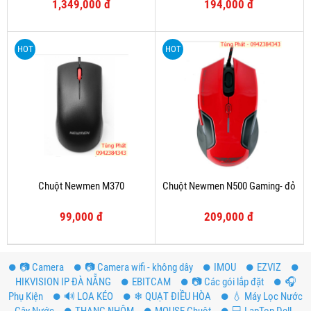
1,349,000 đ
194,000 đ
HOT
HOT
Chuột Newmen M370
Chuột Newmen N500 Gaming- đỏ
99,000 đ
209,000 đ
📷 Camera
📷 Camera wifi - không dây
IMOU
EZVIZ
HIKVISION IP ĐÀ NẴNG
EBITCAM
📷 Các gói lắp đặt
️🎧
Phụ Kiện
🔊 LOA KÉO
❄ QUẠT ĐIỀU HÒA
💧 Máy Lọc Nước
- Cây Nước
THANG NHÔM
MOUSE Chuột
💻 LapTop Dell