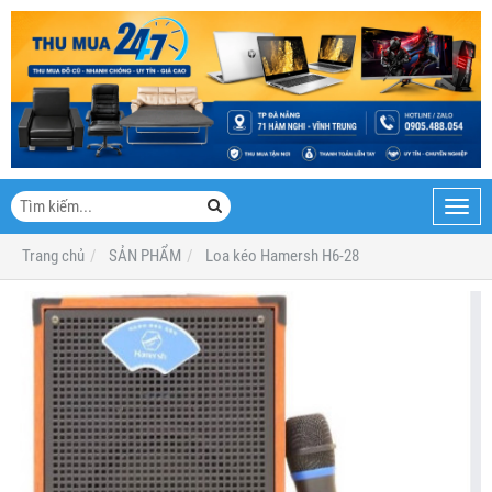
Toggl
navig
Trang chủ
SẢN PHẨM
Loa kéo Hamersh H6-28