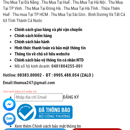
Thu Mua Tại Đà Nẵng . Thu Mua Tại Huế . Thu Mua Tại Hà Nội . Thu Mua
Tại TP Vinh . Thu Mua Tại Đông Hà . Thu Mua Tại Hà Tĩnh . Thừa Thiên
Huế . Thu mua Tại TP HCM . Thu Mua Tại Sài Gòn . Bình Dương Và Tất Cả
63 Tỉnh Thành Cả Nước
Chính sách giao hàng và phí vận chuyển
Chính sách kiểm hàng
Chính sách bảo hành
Hình thức thanh toán và bảo mật thông tin
Thông tin về chủ sở hữu website
Chính sách bảo vệ thông tin cá nhân NTD
Mã số hộ kinh doanh:
0401804255-001
Hotline:
08383.00002 - ĐT : 0905.488.054 (ZALO )
Email:thumua247@gmail.com
TRỢ GIÚP ĐĂNG KÝ NHẬN TIN
ĐĂNG KÝ
Xem thêm Chính sách bảo mật thông tin