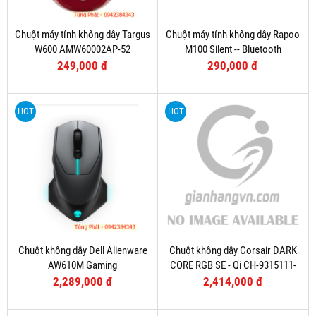
Chuột máy tính không dây Targus
Chuột máy tính không dây Rapoo
W600 AMW60002AP-52
M100 Silent -- Bluetooth
249,000 đ
290,000 đ
HOT
HOT
Chuột không dây Dell Alienware
Chuột không dây Corsair DARK
AW610M Gaming
CORE RGB SE - Qi CH-9315111-
AP
2,289,000 đ
2,414,000 đ