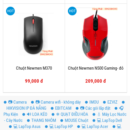
HOT
HOT
Chuột Newmen M370
Chuột Newmen N500 Gaming- đỏ
99,000 đ
209,000 đ
📷 Camera
📷 Camera wifi - không dây
IMOU
EZVIZ
HIKVISION IP ĐÀ NẴNG
EBITCAM
📷 Các gói lắp đặt
️🎧
Phụ Kiện
🔊 LOA KÉO
❄ QUẠT ĐIỀU HÒA
💧 Máy Lọc Nước
- Cây Nước
THANG NHÔM
MOUSE Chuột
💻 LapTop Dell
💻 LapTop Asus
💻 LapTop HP
💻 LapTop Acer
💻