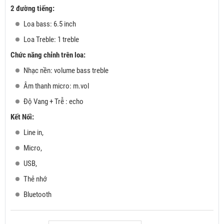
2 đường tiếng:
Loa bass: 6.5 inch
Loa Treble: 1 treble
Chức năng chỉnh trên loa:
Nhạc nền: volume bass treble
Âm thanh micro: m.vol
Độ Vang + Trễ : echo
Kết Nối:
Line in,
Micro,
USB,
Thẻ nhớ
Bluetooth