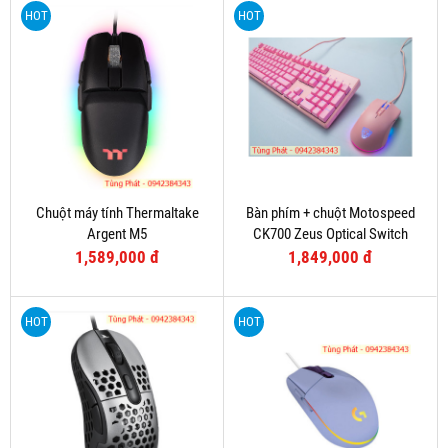
HOT
HOT
Chuột máy tính Thermaltake
Bàn phím + chuột Motospeed
Argent M5
CK700 Zeus Optical Switch
(Hồng)
1,589,000 đ
1,849,000 đ
HOT
HOT