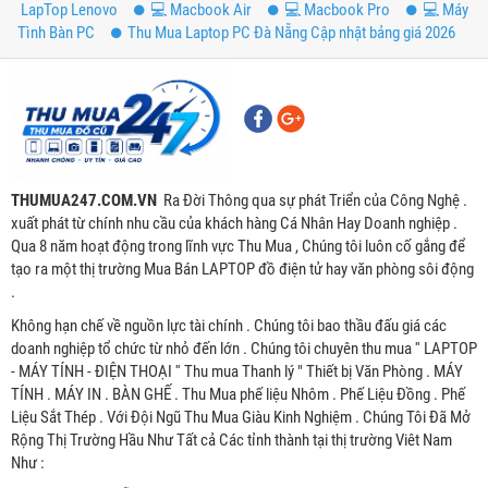
LapTop Lenovo
💻 Macbook Air
💻 Macbook Pro
💻 Máy
Tình Bàn PC
Thu Mua Laptop PC Đà Nẵng Cập nhật bảng giá 2026
THUMUA247.COM.VN
Ra Đời Thông qua sự phát Triển của Công Nghệ .
xuất phát từ chính nhu cầu của khách hàng Cá Nhân Hay Doanh nghiệp .
Qua 8 năm hoạt động trong lĩnh vực Thu Mua , Chúng tôi luôn cố gắng để
tạo ra một thị trường Mua Bán LAPTOP đồ điện tử hay văn phòng sôi động
.
Không hạn chế về nguồn lực tài chính . Chúng tôi bao thầu đấu giá các
doanh nghiệp tổ chức từ nhỏ đến lớn . Chúng tôi chuyên thu mua '' LAPTOP
- MÁY TÍNH - ĐIỆN THOẠI '' Thu mua Thanh lý " Thiết bị Văn Phòng . MÁY
TÍNH . MÁY IN . BÀN GHẾ . Thu Mua phế liệu Nhôm . Phế Liệu Đồng . Phế
Liệu Sắt Thép . Với Đội Ngũ Thu Mua Giàu Kinh Nghiệm . Chúng Tôi Đã Mở
Rộng Thị Trường Hầu Như Tất cả Các tỉnh thành tại thị trường Viêt Nam
Như :