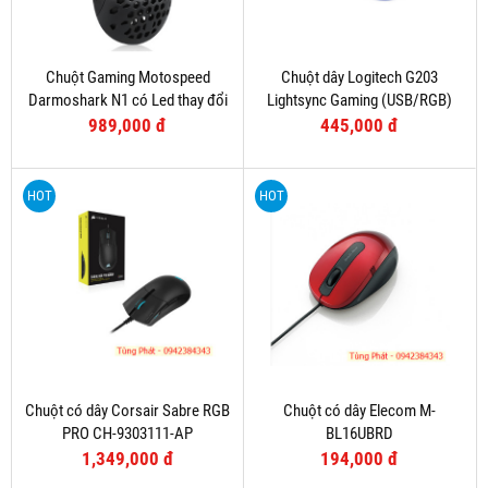
Chuột Gaming Motospeed
Chuột dây Logitech G203
Darmoshark N1 có Led thay đổi
Lightsync Gaming (USB/RGB)
theo DPI
Tím
989,000 đ
445,000 đ
HOT
HOT
Chuột có dây Corsair Sabre RGB
Chuột có dây Elecom M-
PRO CH-9303111-AP
BL16UBRD
1,349,000 đ
194,000 đ