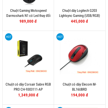
Chuột Gaming Motospeed
Chuột dây Logitech G203
Darmoshark N1 có Led thay đổi
Lightsync Gaming (USB/RGB)
theo DPI
Tím
989,000 đ
445,000 đ
HOT
HOT
Chuột có dây Corsair Sabre RGB
Chuột có dây Elecom M-
PRO CH-9303111-AP
BL16UBRD
1,349,000 đ
194,000 đ