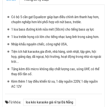
Có bộ 5 cần gạt Equalizer giúp bạn điều chỉnh âm thanh hay hơn,
chuyên nghiệp hơn khi phối hợp với nút bass, treble.
1 loa bass đường kính nửa mét (50cm) cho tiếng bass uy lực
1 loa treble họng còi lớn cho tiếng nhạc lung linh trong sáng hơn.
Nhập khẩu nguyên chiếc, công nghệ USA,
Tiện ích hát karaoke,gia đình, nhà hàng, sinh nhật, tập gim, hội
họp, giảng dạy, dã ngoại, hội trường, hoạt động trong nhà và ngoài
trời...
Tặng kèm đôi micro không dây chất lượng cao, sóng UHF, có thể
thay đổi tần số.
Kèm thêm 1 tay điều khiển từ xa, 1 dây nguồn 220V, 1 dây nguồn
AC 12V
Từ khóa:
loa kéo karaoke giá rẻ tại Đà Nẵng