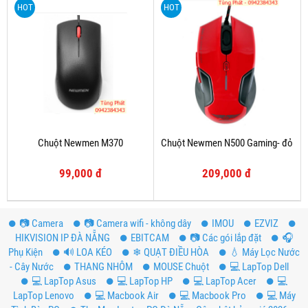
HOT
HOT
Chuột Newmen M370
Chuột Newmen N500 Gaming- đỏ
99,000 đ
209,000 đ
📷 Camera
📷 Camera wifi - không dây
IMOU
EZVIZ
HIKVISION IP ĐÀ NẴNG
EBITCAM
📷 Các gói lắp đặt
️🎧
Phụ Kiện
🔊 LOA KÉO
❄ QUẠT ĐIỀU HÒA
💧 Máy Lọc Nước
- Cây Nước
THANG NHÔM
MOUSE Chuột
💻 LapTop Dell
💻 LapTop Asus
💻 LapTop HP
💻 LapTop Acer
💻
LapTop Lenovo
💻 Macbook Air
💻 Macbook Pro
💻 Máy