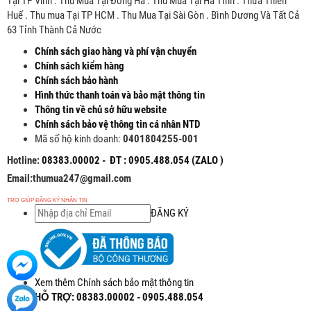
Tại TP Vinh . Thu Mua Tại Đông Hà . Thu Mua Tại Hà Tĩnh . Thừa Thiên
Huế . Thu mua Tại TP HCM . Thu Mua Tại Sài Gòn . Bình Dương Và Tất Cả
63 Tỉnh Thành Cả Nước
Chính sách giao hàng và phí vận chuyển
Chính sách kiểm hàng
Chính sách bảo hành
Hình thức thanh toán và bảo mật thông tin
Thông tin về chủ sở hữu website
Chính sách bảo vệ thông tin cá nhân NTD
Mã số hộ kinh doanh:
0401804255-001
Hotline:
08383.00002 - ĐT : 0905.488.054 (ZALO )
Email:thumua247@gmail.com
TRỢ GIÚP ĐĂNG KÝ NHẬN TIN
ĐĂNG KÝ
Xem thêm Chính sách bảo mật thông tin
HỖ TRỢ: 08383.00002 - 0905.488.054