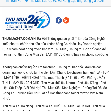
Tình Bàn PC
Thu Mua Laptop PC Đà Nẵng Cập nhật bảng giá 2026
THUMUA247.COM.VN
Ra Đời Thông qua sự phát Triển của Công Nghệ .
xuất phát từ chính nhu cầu của khách hàng Cá Nhân Hay Doanh nghiệp .
Qua 8 năm hoạt động trong lĩnh vực Thu Mua , Chúng tôi luôn cố gắng để
tạo ra một thị trường Mua Bán LAPTOP đồ điện tử hay văn phòng sôi động
.
Không hạn chế về nguồn lực tài chính . Chúng tôi bao thầu đấu giá các
doanh nghiệp tổ chức từ nhỏ đến lớn . Chúng tôi chuyên thu mua '' LAPTOP
- MÁY TÍNH - ĐIỆN THOẠI '' Thu mua Thanh lý " Thiết bị Văn Phòng . MÁY
TÍNH . MÁY IN . BÀN GHẾ . Thu Mua phế liệu Nhôm . Phế Liệu Đồng . Phế
Liệu Sắt Thép . Với Đội Ngũ Thu Mua Giàu Kinh Nghiệm . Chúng Tôi Đã Mở
Rộng Thị Trường Hầu Như Tất cả Các tỉnh thành tại thị trường Viêt Nam
Như :
Thu Mua Tại Đà Nẵng . Thu Mua Tại Huế . Thu Mua Tại Hà Nội . Thu Mua