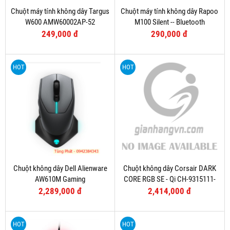
Chuột máy tính không dây Targus
Chuột máy tính không dây Rapoo
W600 AMW60002AP-52
M100 Silent -- Bluetooth
249,000 đ
290,000 đ
HOT
HOT
Chuột không dây Dell Alienware
Chuột không dây Corsair DARK
AW610M Gaming
CORE RGB SE - Qi CH-9315111-
AP
2,289,000 đ
2,414,000 đ
HOT
HOT