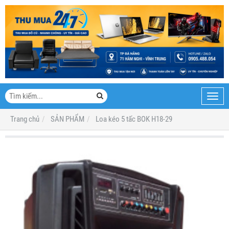
Toggl
navig
Trang chủ
SẢN PHẨM
Loa kéo 5 tấc BOK H18-29