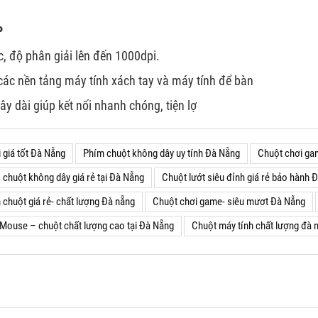
P
, độ phân giải lên đến 1000dpi.
các nền tảng máy tính xách tay và máy tính để bàn
y dài giúp kết nối nhanh chóng, tiện lợ
 giá tốt Đà Nẵng
Phím chuột không dây uy tính Đà Nẵng
Chuột chơi gam
chuột không dây giá rẻ tại Đà Nẵng
Chuột lướt siêu đỉnh giá rẻ bảo hành 
 chuột giá rẻ- chất lượng Đà nẵng
Chuột chơi game- siêu mươt Đà Nẵng
Mouse – chuột chất lượng cao tại Đà Nẵng
Chuột máy tính chất lượng đà 