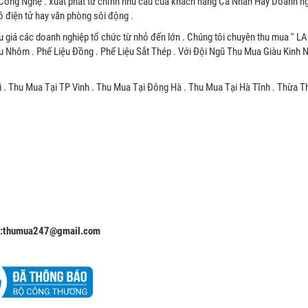
Công Nghệ . xuất phát từ chính nhu cầu của khách hàng Cá Nhân Hay Doanh ng
 điện tử hay văn phòng sôi động .
u giá các doanh nghiệp tổ chức từ nhỏ đến lớn . Chúng tôi chuyên thu mua '' L
u Nhôm . Phế Liệu Đồng . Phế Liệu Sắt Thép . Với Đội Ngũ Thu Mua Giàu Kinh
 . Thu Mua Tại TP Vinh . Thu Mua Tại Đông Hà . Thu Mua Tại Hà Tĩnh . Thừa T
l:thumua247@gmail.com