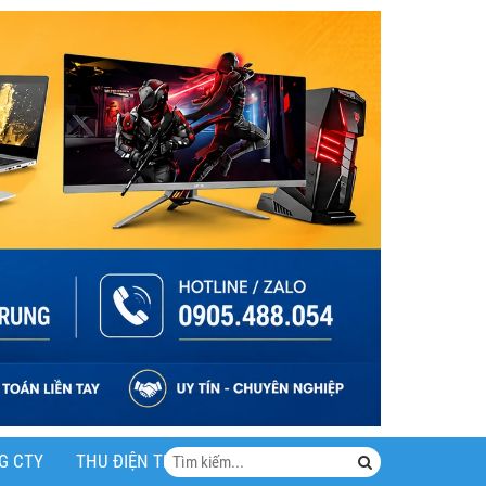
G CTY
THU ĐIỆN THOẠI