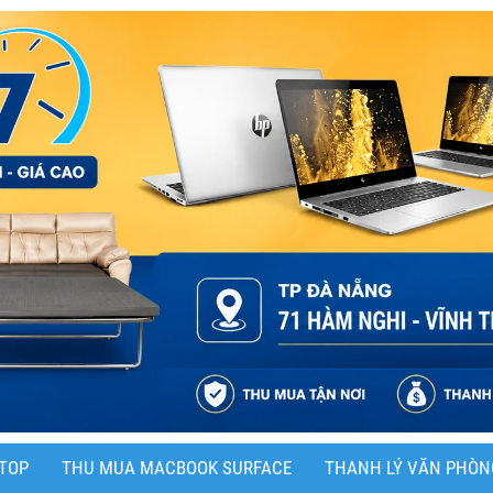
TOP
THU MUA MACBOOK SURFACE
THANH LÝ VĂN PHÒN