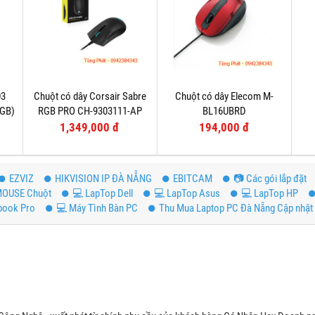
03
Chuột có dây Corsair Sabre
Chuột có dây Elecom M-
RGB)
RGB PRO CH-9303111-AP
BL16UBRD
1,349,000 đ
194,000 đ
EZVIZ
HIKVISION IP ĐÀ NẴNG
EBITCAM
📷 Các gói lắp đặt
OUSE Chuột
💻 LapTop Dell
💻 LapTop Asus
💻 LapTop HP
book Pro
💻 Máy Tình Bàn PC
Thu Mua Laptop PC Đà Nẵng Cập nhật 