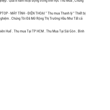
hiệp . Qua 8 năm hoạt động trong lĩnh vực Thu Mua , Chúng
APTOP - MÁY TÍNH - ĐIỆN THOẠI '' Thu mua Thanh lý " Thiết bị
 Nghiệm . Chúng Tôi Đã Mở Rộng Thị Trường Hầu Như Tất cả
hiên Huế . Thu mua Tại TP HCM . Thu Mua Tại Sài Gòn . Bình