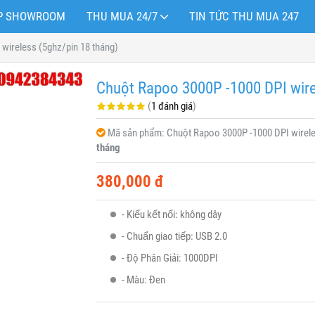
OP SHOWROOM
THU MUA 24/7
TIN TỨC THU MUA 247
wireless (5ghz/pin 18 tháng)
Chuột Rapoo 3000P -1000 DPI wire
(
1 đánh giá
)
Mã sản phẩm:
Chuột Rapoo 3000P -1000 DPI wirel
tháng
380,000 đ
- Kiểu kết nối: không dây
- Chuẩn giao tiếp: USB 2.0
- Độ Phân Giải: 1000DPI
- Màu: Đen