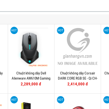
HOT
HOT
HO
ây
Chuột không dây Dell
Chuột không dây Corsair
Chu
Alienware AW610M Gaming
DARK CORE RGB SE - Qi CH-
9315111-AP
2,289,000 đ
2,414,000 đ
HOT
HOT
HO