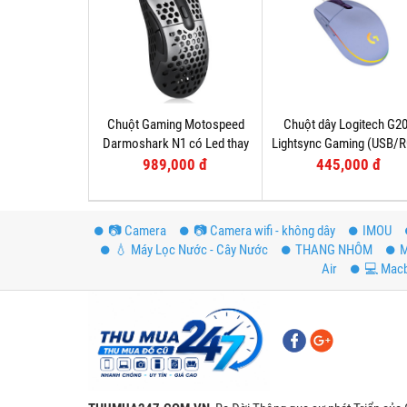
Chuột Gaming Motospeed
Chuột dây Logitech G2
Darmoshark N1 có Led thay
Lightsync Gaming (USB/
đổi theo DPI
Tím
989,000 đ
445,000 đ
📷 Camera
📷 Camera wifi - không dây
IMOU
💧 Máy Lọc Nước - Cây Nước
THANG NHÔM
M
Air
💻 Mac