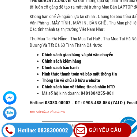
THUMUA247.COM.VN
Ra Đời Thông qua sự phát Triển của 
tôi luôn cố gắng để tạo ra một thị trường Mua Bán LAPTOP đồ
Không hạn chế về nguồn lực tài chính . Chúng tôi bao thầu đấ
Văn Phòng . MÁY TÍNH . MÁY IN . BÀN GHẾ . Thu Mua phế liệ
Các tỉnh thành tại thị trường Viêt Nam Như :
Thu Mua Tại Đà Nẵng . Thu Mua Tại Huế . Thu Mua Tại Hà Nội
Dương Và Tất Cả 63 Tỉnh Thành Cả Nước
Chính sách giao hàng và phí vận chuyển
Chính sách kiểm hàng
Chính sách bảo hành
Hình thức thanh toán và bảo mật thông tin
Thông tin về chủ sở hữu website
Chính sách bảo vệ thông tin cá nhân NTD
Mã số hộ kinh doanh:
0401804255-001
Hotline:
08383.00002 - ĐT : 0905.488.054 (ZALO )
Emai
TRỢ GIÚP ĐĂNG KÝ NHẬN TIN
ĐĂNG KÝ
Hotline: 0838300002
GỬI YÊU CẦU