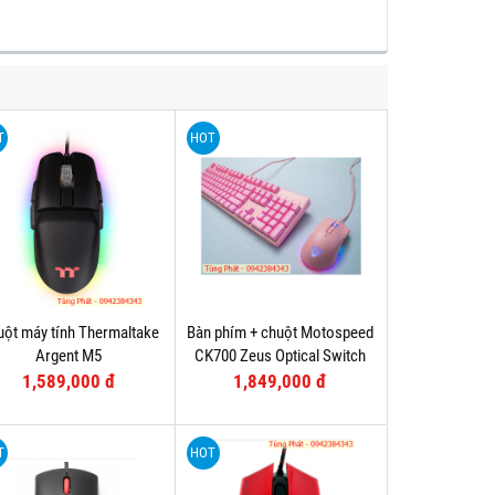
T
HOT
ột máy tính Thermaltake
Bàn phím + chuột Motospeed
Argent M5
CK700 Zeus Optical Switch
(Hồng)
1,589,000 đ
1,849,000 đ
T
HOT