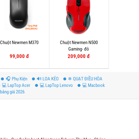
Chuột Newmen M370
Chuột Newmen N500
Gaming- đỏ
99,000 đ
209,000 đ
️🎧 Phụ Kiện
🔊 LOA KÉO
❄ QUẠT ĐIỀU HÒA
💻 LapTop Acer
💻 LapTop Lenovo
💻 Macbook
bảng giá 2026