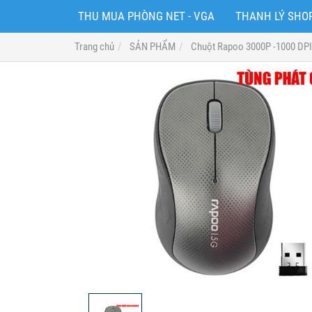
THU MUA PHÒNG NET - VGA
THANH LÝ SH
Trang chủ
SẢN PHẨM
Chuột Rapoo 3000P -1000 DPI 