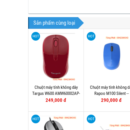
Sản phẩm cùng loại
HOT
HOT
Chuột máy tính không dây
Chuột máy tính không d
Targus W600 AMW60002AP-
Rapoo M100 Silent --
52
Bluetooth
249,000 đ
290,000 đ
HOT
HOT