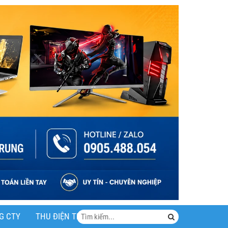
G CTY
THU ĐIỆN THOẠI