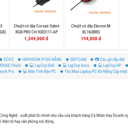
03
Chuột có dây Corsair Sabre
Chuột có dây Elecom M-
RGB)
RGB PRO CH-9303111-AP
BL16UBRD
1,349,000 đ
194,000 đ
EZVIZ
HIKVISION IP ĐÀ NẴNG
EBITCAM
📷 Các gói lắp đặt
OUSE Chuột
💻 LapTop Dell
💻 LapTop Asus
💻 LapTop HP
book Pro
💻 Máy Tình Bàn PC
Thu Mua Laptop PC Đà Nẵng Cập nhật 
Công Nghệ . xuất phát từ chính nhu cầu của khách hàng Cá Nhân Hay Doanh ng
 điện tử hay văn phòng sôi động .