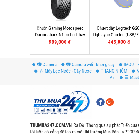
Chuột Gaming Motospeed
Chuột dây Logitech G2
Darmoshark N1 có Led thay
Lightsync Gaming (USB/
đổi theo DPI
Tím
989,000 đ
445,000 đ
📷 Camera
📷 Camera wifi - không dây
IMOU
💧 Máy Lọc Nước - Cây Nước
THANG NHÔM
M
Air
💻 Mac
THUMUA247.COM.VN
Ra Đời Thông qua sự phát Triển của 
tôi luôn cố gắng để tạo ra một thị trường Mua Bán LAPTOP đồ