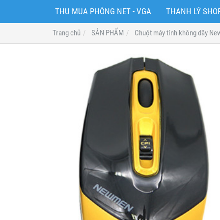
THU MUA PHÒNG NET - VGA
THANH LÝ SH
Trang chủ
SẢN PHẨM
Chuột máy tính không dây Ne