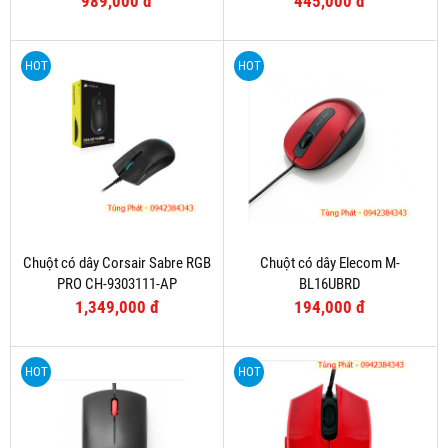
989,000 đ
445,000 đ
HOT
HOT
Chuột có dây Corsair Sabre RGB
Chuột có dây Elecom M-
PRO CH-9303111-AP
BL16UBRD
1,349,000 đ
194,000 đ
HOT
HOT