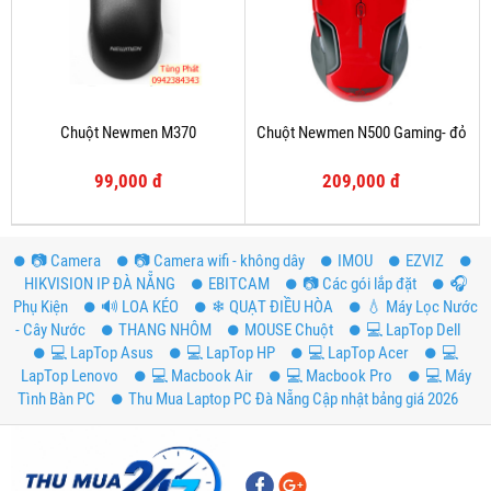
Chuột Newmen M370
Chuột Newmen N500 Gaming- đỏ
99,000 đ
209,000 đ
📷 Camera
📷 Camera wifi - không dây
IMOU
EZVIZ
HIKVISION IP ĐÀ NẴNG
EBITCAM
📷 Các gói lắp đặt
️🎧
Phụ Kiện
🔊 LOA KÉO
❄ QUẠT ĐIỀU HÒA
💧 Máy Lọc Nước
- Cây Nước
THANG NHÔM
MOUSE Chuột
💻 LapTop Dell
💻 LapTop Asus
💻 LapTop HP
💻 LapTop Acer
💻
LapTop Lenovo
💻 Macbook Air
💻 Macbook Pro
💻 Máy
Tình Bàn PC
Thu Mua Laptop PC Đà Nẵng Cập nhật bảng giá 2026