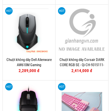
HOT
HOT
Chuột không dây Dell Alienware
Chuột không dây Corsair DARK
AW610M Gaming
CORE RGB SE - Qi CH-9315111-
AP
2,289,000 đ
2,414,000 đ
HOT
HOT