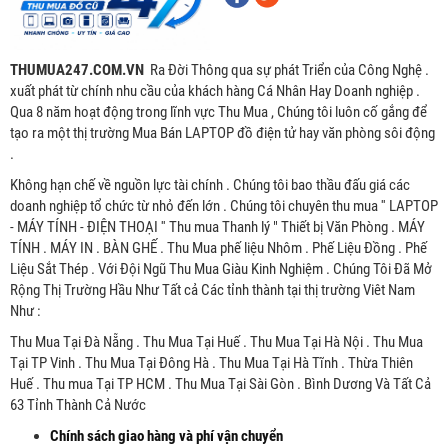
THUMUA247.COM.VN
Ra Đời Thông qua sự phát Triển của Công Nghệ .
xuất phát từ chính nhu cầu của khách hàng Cá Nhân Hay Doanh nghiệp .
Qua 8 năm hoạt động trong lĩnh vực Thu Mua , Chúng tôi luôn cố gắng để
tạo ra một thị trường Mua Bán LAPTOP đồ điện tử hay văn phòng sôi động
.
Không hạn chế về nguồn lực tài chính . Chúng tôi bao thầu đấu giá các
doanh nghiệp tổ chức từ nhỏ đến lớn . Chúng tôi chuyên thu mua '' LAPTOP
- MÁY TÍNH - ĐIỆN THOẠI '' Thu mua Thanh lý " Thiết bị Văn Phòng . MÁY
TÍNH . MÁY IN . BÀN GHẾ . Thu Mua phế liệu Nhôm . Phế Liệu Đồng . Phế
Liệu Sắt Thép . Với Đội Ngũ Thu Mua Giàu Kinh Nghiệm . Chúng Tôi Đã Mở
Rộng Thị Trường Hầu Như Tất cả Các tỉnh thành tại thị trường Viêt Nam
Như :
Thu Mua Tại Đà Nẵng . Thu Mua Tại Huế . Thu Mua Tại Hà Nội . Thu Mua
Tại TP Vinh . Thu Mua Tại Đông Hà . Thu Mua Tại Hà Tĩnh . Thừa Thiên
Huế . Thu mua Tại TP HCM . Thu Mua Tại Sài Gòn . Bình Dương Và Tất Cả
63 Tỉnh Thành Cả Nước
Chính sách giao hàng và phí vận chuyển