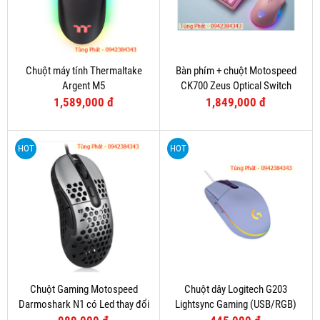
Chuột máy tính Thermaltake
Bàn phím + chuột Motospeed
Argent M5
CK700 Zeus Optical Switch
(Hồng)
1,589,000 đ
1,849,000 đ
HOT
HOT
Chuột Gaming Motospeed
Chuột dây Logitech G203
Darmoshark N1 có Led thay đổi
Lightsync Gaming (USB/RGB)
theo DPI
Tím