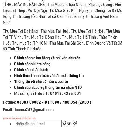
TÍNH . MÁY IN . BÀN GHẾ . Thu Mua phế liệu Nhôm . Phế Liệu Đồng . Phế
Liệu Sắt Thép . Với Đội Ngũ Thu Mua Giàu Kinh Nghiệm . Chúng Tôi Đã Mở
Rộng Thị Trường Hầu Như Tất cả Các tỉnh thành tại thị trường Viêt Nam
Như :
Thu Mua Tại Đà Nẵng . Thu Mua Tại Huế . Thu Mua Tại Hà Nội . Thu Mua
Tại TP Vinh . Thu Mua Tại Đông Hà . Thu Mua Tại Hà Tĩnh . Thừa Thiên
Huế . Thu mua Tại TP HCM . Thu Mua Tại Sài Gòn . Bình Dương Và Tất Cả
63 Tỉnh Thành Cả Nước
Chính sách giao hàng và phí vận chuyển
Chính sách kiểm hàng
Chính sách bảo hành
Hình thức thanh toán và bảo mật thông tin
Thông tin về chủ sở hữu website
Chính sách bảo vệ thông tin cá nhân NTD
Mã số hộ kinh doanh:
0401804255-001
Hotline:
08383.00002 - ĐT : 0905.488.054 (ZALO )
Email:thumua247@gmail.com
TRỢ GIÚP ĐĂNG KÝ NHẬN TIN
ĐĂNG KÝ