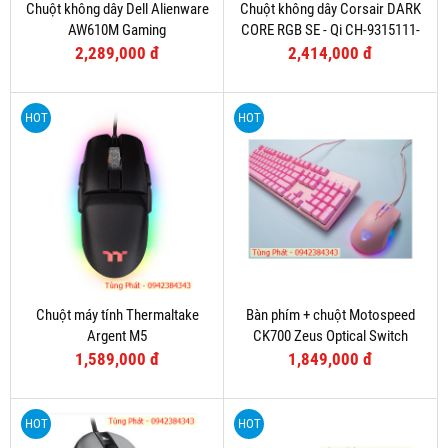
Chuột không dây Dell Alienware
Chuột không dây Corsair DARK
AW610M Gaming
CORE RGB SE - Qi CH-9315111-
AP
2,289,000 đ
2,414,000 đ
HOT
HOT
Chuột máy tính Thermaltake
Bàn phím + chuột Motospeed
Argent M5
CK700 Zeus Optical Switch
(Hồng)
1,589,000 đ
1,849,000 đ
HOT
HOT