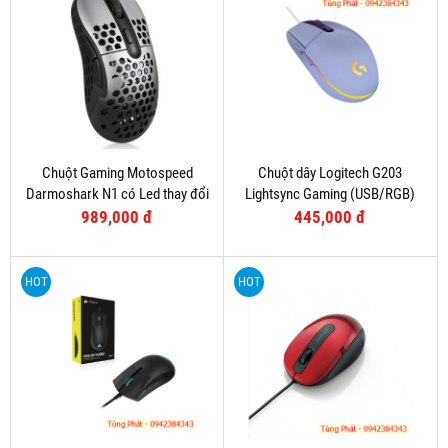
Chuột Gaming Motospeed
Chuột dây Logitech G203
Darmoshark N1 có Led thay đổi
Lightsync Gaming (USB/RGB)
theo DPI
Tím
989,000 đ
445,000 đ
HOT
HOT