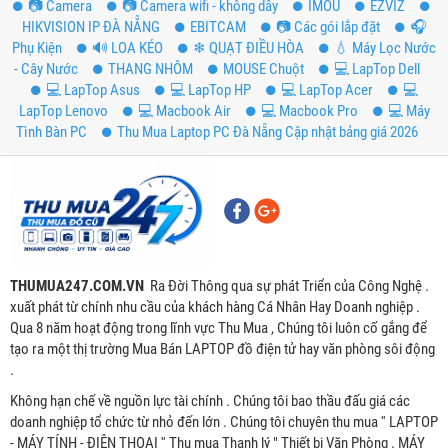
📷 Camera
📷 Camera wifi - không dây
IMOU
EZVIZ
HIKVISION IP ĐÀ NẴNG
EBITCAM
📷 Các gói lắp đặt
️🎧
Phụ Kiện
🔊 LOA KÉO
❄ QUẠT ĐIỀU HÒA
💧 Máy Lọc Nước
- Cây Nước
THANG NHÔM
MOUSE Chuột
💻 LapTop Dell
💻 LapTop Asus
💻 LapTop HP
💻 LapTop Acer
💻
LapTop Lenovo
💻 Macbook Air
💻 Macbook Pro
💻 Máy
Tình Bàn PC
Thu Mua Laptop PC Đà Nẵng Cập nhật bảng giá 2026
THUMUA247.COM.VN
Ra Đời Thông qua sự phát Triển của Công Nghệ .
xuất phát từ chính nhu cầu của khách hàng Cá Nhân Hay Doanh nghiệp .
Qua 8 năm hoạt động trong lĩnh vực Thu Mua , Chúng tôi luôn cố gắng để
tạo ra một thị trường Mua Bán LAPTOP đồ điện tử hay văn phòng sôi động
.
Không hạn chế về nguồn lực tài chính . Chúng tôi bao thầu đấu giá các
doanh nghiệp tổ chức từ nhỏ đến lớn . Chúng tôi chuyên thu mua '' LAPTOP
- MÁY TÍNH - ĐIỆN THOẠI '' Thu mua Thanh lý " Thiết bị Văn Phòng . MÁY