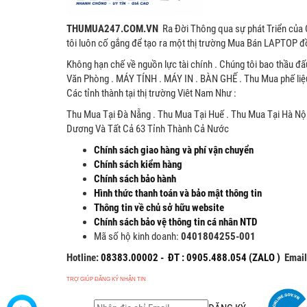
THUMUA247.COM.VN
Ra Đời Thông qua sự phát Triển của 
tôi luôn cố gắng để tạo ra một thị trường Mua Bán LAPTOP đồ
Không hạn chế về nguồn lực tài chính . Chúng tôi bao thầu đấ
Văn Phòng . MÁY TÍNH . MÁY IN . BÀN GHẾ . Thu Mua phế liệ
Các tỉnh thành tại thị trường Viêt Nam Như :
Thu Mua Tại Đà Nẵng . Thu Mua Tại Huế . Thu Mua Tại Hà Nội
Dương Và Tất Cả 63 Tỉnh Thành Cả Nước
Chính sách giao hàng và phí vận chuyển
Chính sách kiểm hàng
Chính sách bảo hành
Hình thức thanh toán và bảo mật thông tin
Thông tin về chủ sở hữu website
Chính sách bảo vệ thông tin cá nhân NTD
Mã số hộ kinh doanh:
0401804255-001
Hotline:
08383.00002 - ĐT : 0905.488.054 (ZALO )
Emai
TRỢ GIÚP ĐĂNG KÝ NHẬN TIN