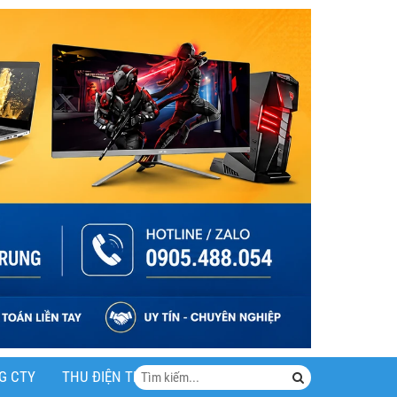
G CTY
THU ĐIỆN THOẠI