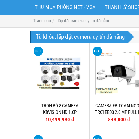
THU MUA PHÒNG NET - VGA
THANH LÝ SH
Trang chủ
lắp đặt camera uy tín đà nẵng
Từ khóa:
lắp đặt camera uy tín đà nẵng
HOT
HOT
TRỌN BỘ 8 CAMERA
CAMERA EBITCAM NGO
KBVISION HD 1.0P
TRỜI EB03 2.0 MP FULL
1080P (TẶNG THẺ 32G
10,499,990 đ
849,000 đ