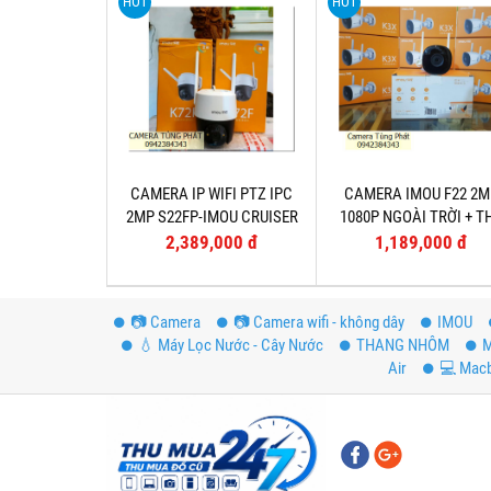
HOT
HOT
CAMERA IP WIFI PTZ IPC
CAMERA IMOU F22 2M
2MP S22FP-IMOU CRUISER
1080P NGOÀI TRỜI + T
NGOÀI TRỜi
32G
2,389,000 đ
1,189,000 đ
📷 Camera
📷 Camera wifi - không dây
IMOU
💧 Máy Lọc Nước - Cây Nước
THANG NHÔM
M
Air
💻 Mac