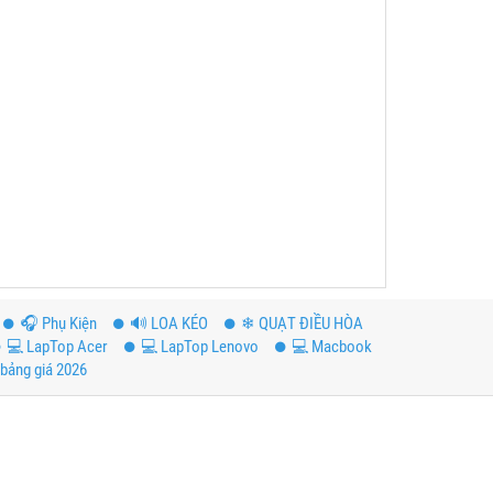
️🎧 Phụ Kiện
🔊 LOA KÉO
❄ QUẠT ĐIỀU HÒA
💻 LapTop Acer
💻 LapTop Lenovo
💻 Macbook
bảng giá 2026