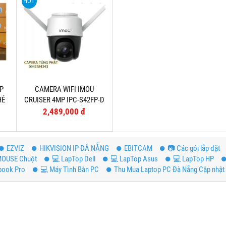
HOT
P
CAMERA WIFI IMOU
HẺ
CRUISER 4MP IPC-S42FP-D
FULL COLOR NGOÀI TRỜI,
2,489,000 đ
TÍCH HỢP CÒI BÁO ĐỘNG
EZVIZ
HIKVISION IP ĐÀ NẴNG
EBITCAM
📷 Các gói lắp đặt
OUSE Chuột
💻 LapTop Dell
💻 LapTop Asus
💻 LapTop HP
book Pro
💻 Máy Tình Bàn PC
Thu Mua Laptop PC Đà Nẵng Cập nhật 