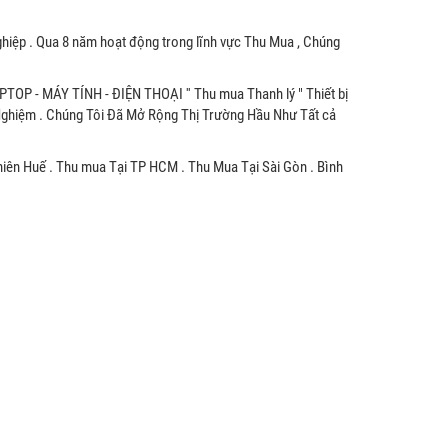
hiệp . Qua 8 năm hoạt động trong lĩnh vực Thu Mua , Chúng
APTOP - MÁY TÍNH - ĐIỆN THOẠI '' Thu mua Thanh lý " Thiết bị
 Nghiệm . Chúng Tôi Đã Mở Rộng Thị Trường Hầu Như Tất cả
hiên Huế . Thu mua Tại TP HCM . Thu Mua Tại Sài Gòn . Bình