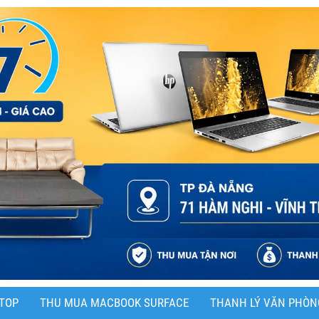
TOP
THU MUA MACBOOK SURFACE
THANH LÝ VĂN PHÒN