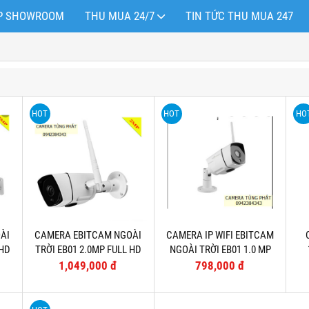
OP SHOWROOM
THU MUA 24/7
TIN TỨC THU MUA 247
HOT
HOT
HO
ÀI
CAMERA EBITCAM NGOÀI
CAMERA IP WIFI EBITCAM
 HD
TRỜI EB01 2.0MP FULL HD
NGOÀI TRỜI EB01 1.0 MP
)
1080 (TẶNG THẺ 32G)
(TẶNG THẺ 16G)
1,049,000 đ
798,000 đ