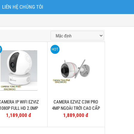
LIÊN HỆ CHÚNG TÔI
T
HOT
CAMERA IP WIFI EZVIZ
CAMERA EZVIZ C3W PRO
1080P FULL HD 2.0MP
4MP NGOÀI TRỜI CAO CẤP
(TẶNG THẺ 32G)
– TẶNG THẺ 32GB
1,189,000 đ
1,889,000 đ