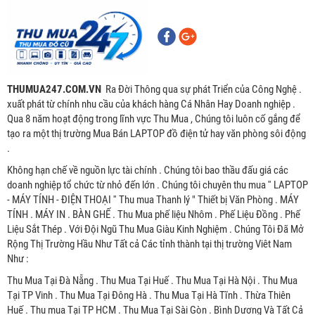
THUMUA247.COM.VN
Ra Đời Thông qua sự phát Triển của Công Nghệ .
xuất phát từ chính nhu cầu của khách hàng Cá Nhân Hay Doanh nghiệp .
Qua 8 năm hoạt động trong lĩnh vực Thu Mua , Chúng tôi luôn cố gắng để
tạo ra một thị trường Mua Bán LAPTOP đồ điện tử hay văn phòng sôi động
.
Không hạn chế về nguồn lực tài chính . Chúng tôi bao thầu đấu giá các
doanh nghiệp tổ chức từ nhỏ đến lớn . Chúng tôi chuyên thu mua '' LAPTOP
- MÁY TÍNH - ĐIỆN THOẠI '' Thu mua Thanh lý " Thiết bị Văn Phòng . MÁY
TÍNH . MÁY IN . BÀN GHẾ . Thu Mua phế liệu Nhôm . Phế Liệu Đồng . Phế
Liệu Sắt Thép . Với Đội Ngũ Thu Mua Giàu Kinh Nghiệm . Chúng Tôi Đã Mở
Rộng Thị Trường Hầu Như Tất cả Các tỉnh thành tại thị trường Viêt Nam
Như :
Thu Mua Tại Đà Nẵng . Thu Mua Tại Huế . Thu Mua Tại Hà Nội . Thu Mua
Tại TP Vinh . Thu Mua Tại Đông Hà . Thu Mua Tại Hà Tĩnh . Thừa Thiên
Huế . Thu mua Tại TP HCM . Thu Mua Tại Sài Gòn . Bình Dương Và Tất Cả