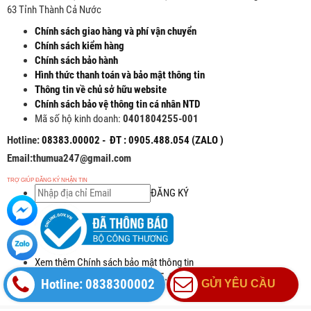
63 Tỉnh Thành Cả Nước
Chính sách giao hàng và phí vận chuyển
Chính sách kiểm hàng
Chính sách bảo hành
Hình thức thanh toán và bảo mật thông tin
Thông tin về chủ sở hữu website
Chính sách bảo vệ thông tin cá nhân NTD
Mã số hộ kinh doanh:
0401804255-001
Hotline:
08383.00002 - ĐT : 0905.488.054 (ZALO )
Email:thumua247@gmail.com
TRỢ GIÚP ĐĂNG KÝ NHẬN TIN
ĐĂNG KÝ
Xem thêm Chính sách bảo mật thông tin
HỖ TRỢ: 08383.00002 - 0905.488.054
Hotline: 0838300002
GỬI YÊU CẦU