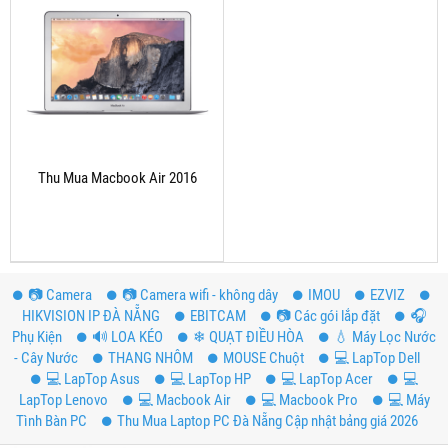
Thu Mua Macbook Air 2016
📷 Camera
📷 Camera wifi - không dây
IMOU
EZVIZ
HIKVISION IP ĐÀ NẴNG
EBITCAM
📷 Các gói lắp đặt
️🎧
Phụ Kiện
🔊 LOA KÉO
❄ QUẠT ĐIỀU HÒA
💧 Máy Lọc Nước
- Cây Nước
THANG NHÔM
MOUSE Chuột
💻 LapTop Dell
💻 LapTop Asus
💻 LapTop HP
💻 LapTop Acer
💻
LapTop Lenovo
💻 Macbook Air
💻 Macbook Pro
💻 Máy
Tình Bàn PC
Thu Mua Laptop PC Đà Nẵng Cập nhật bảng giá 2026