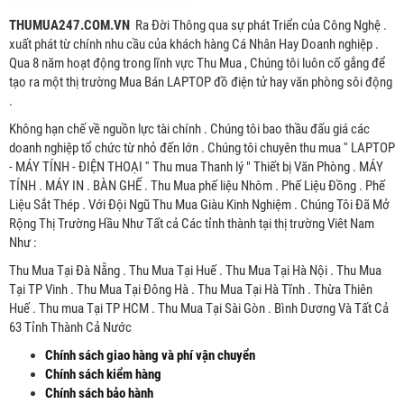
THUMUA247.COM.VN
Ra Đời Thông qua sự phát Triển của Công Nghệ .
xuất phát từ chính nhu cầu của khách hàng Cá Nhân Hay Doanh nghiệp .
Qua 8 năm hoạt động trong lĩnh vực Thu Mua , Chúng tôi luôn cố gắng để
tạo ra một thị trường Mua Bán LAPTOP đồ điện tử hay văn phòng sôi động
.
Không hạn chế về nguồn lực tài chính . Chúng tôi bao thầu đấu giá các
doanh nghiệp tổ chức từ nhỏ đến lớn . Chúng tôi chuyên thu mua '' LAPTOP
- MÁY TÍNH - ĐIỆN THOẠI '' Thu mua Thanh lý " Thiết bị Văn Phòng . MÁY
TÍNH . MÁY IN . BÀN GHẾ . Thu Mua phế liệu Nhôm . Phế Liệu Đồng . Phế
Liệu Sắt Thép . Với Đội Ngũ Thu Mua Giàu Kinh Nghiệm . Chúng Tôi Đã Mở
Rộng Thị Trường Hầu Như Tất cả Các tỉnh thành tại thị trường Viêt Nam
Như :
Thu Mua Tại Đà Nẵng . Thu Mua Tại Huế . Thu Mua Tại Hà Nội . Thu Mua
Tại TP Vinh . Thu Mua Tại Đông Hà . Thu Mua Tại Hà Tĩnh . Thừa Thiên
Huế . Thu mua Tại TP HCM . Thu Mua Tại Sài Gòn . Bình Dương Và Tất Cả
63 Tỉnh Thành Cả Nước
Chính sách giao hàng và phí vận chuyển
Chính sách kiểm hàng
Chính sách bảo hành