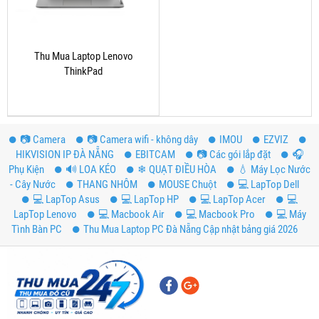
Thu Mua Laptop Lenovo
ThinkPad
📷 Camera
📷 Camera wifi - không dây
IMOU
EZVIZ
HIKVISION IP ĐÀ NẴNG
EBITCAM
📷 Các gói lắp đặt
️🎧
Phụ Kiện
🔊 LOA KÉO
❄ QUẠT ĐIỀU HÒA
💧 Máy Lọc Nước
- Cây Nước
THANG NHÔM
MOUSE Chuột
💻 LapTop Dell
💻 LapTop Asus
💻 LapTop HP
💻 LapTop Acer
💻
LapTop Lenovo
💻 Macbook Air
💻 Macbook Pro
💻 Máy
Tình Bàn PC
Thu Mua Laptop PC Đà Nẵng Cập nhật bảng giá 2026