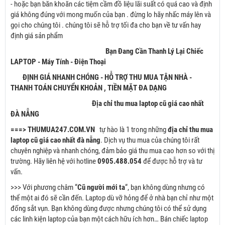
- hoặc bạn băn khoăn các tiệm cầm đồ liệu lãi suất có quá cao và định
giá không đúng với mong muốn của bạn . đừng lo hãy nhấc máy lên và
gọi cho chúng tôi . chúng tôi sẽ hỗ trợ tối đa cho bạn về tư vấn hay
định giá sản phẩm
Bạn Đang Cần Thanh Lý Lại Chiếc
LAPTOP - Máy Tính - Điện Thoại
ĐỊNH GIÁ NHANH CHÓNG - HỖ TRỢ THU MUA TẬN NHÀ -
THANH TOÁN CHUYỂN KHOẢN , TIỀN MẶT ĐA DẠNG
Địa chỉ thu mua laptop cũ giá cao nhất
ĐÀ NẴNG
===> THUMUA247.COM.VN
tự hào là 1 trong những
địa chỉ thu mua
laptop cũ giá cao nhất đà nẵng
. Dịch vụ thu mua của chúng tôi rất
chuyên nghiệp và nhanh chóng, đảm bảo giá thu mua cao hơn so với thị
trường. Hãy liên hệ với hotline
0905.488.054
để được hỗ trợ và tư
vấn.
>>> Với phương châm “
Cũ người mới ta
“, bạn không dùng nhưng có
thể một ai đó sẽ cần đến. Laptop dù vỡ hỏng để ở nhà bạn chỉ như một
đống sắt vụn. Bạn không dùng được nhưng chúng tôi có thể sử dụng
các linh kiện laptop của bạn một cách hữu ích hơn… Bán chiếc laptop