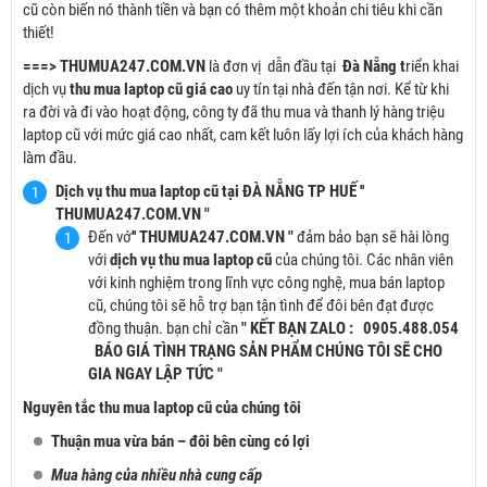
cũ còn biến nó thành tiền và bạn có thêm một khoản chi tiêu khi cần
thiết!
===> THUMUA247.COM.VN
là đơn vị dẫn đầu tại
Đà Nẵng t
riển khai
dịch vụ
thu mua laptop cũ giá cao
uy tín tại nhà đến tận nơi. Kể từ khi
ra đời và đi vào hoạt động, công ty đã thu mua và thanh lý hàng triệu
laptop cũ với mức giá cao nhất, cam kết luôn lấy lợi ích của khách hàng
làm đầu.
Dịch vụ thu mua laptop cũ tại ĐÀ NẴNG TP HUẾ ''
THUMUA247.COM.VN "
Đến vớ
'' THUMUA247.COM.VN "
đảm bảo bạn sẽ hài lòng
với
dịch vụ thu mua laptop cũ
của chúng tôi. Các nhân viên
với kinh nghiệm trong lĩnh vực công nghệ, mua bán laptop
cũ, chúng tôi sẽ hỗ trợ bạn tận tình để đôi bên đạt được
đồng thuận. bạn chỉ cần
" KẾT BẠN ZALO : 0905.488.054
BÁO GIÁ TÌNH TRẠNG SẢN PHẨM CHÚNG TÔI SẼ CHO
GIA NGAY LẬP TỨC "
Nguyên tắc thu mua laptop cũ của chúng tôi
Thuận mua vừa bán – đôi bên cùng có lợi
Mua hàng của nhiều nhà cung cấp