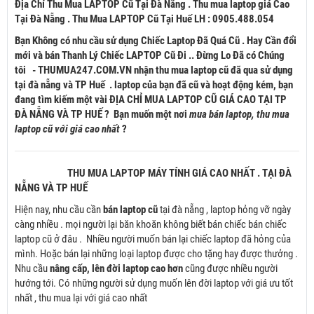
Địa Chỉ Thu Mua LAPTOP Cũ Tại Đà Nẵng . Thu mua laptop giá Cao
Tại Đà Nẵng . Thu Mua LAPTOP Cũ Tại Huế LH : 0905.488.054
Bạn Không có nhu cầu sử dụng Chiếc Laptop Đã Quá Cũ . Hay Cần đổi
mới và bán Thanh Lý Chiếc LAPTOP Cũ Đi .. Đừng Lo Đã có Chúng
tôi - THUMUA247.COM.VN nhận thu mua laptop cũ đã qua sử dụng
tại đà nẵng và TP Huế . laptop của bạn đã cũ và hoạt động kém, bạn
đang tìm kiếm một vài ĐỊA CHỈ MUA LAPTOP CŨ GIÁ CAO TẠI TP
ĐÀ NẴNG VÀ TP HUẾ ? Bạn muốn một nơi
mua bán laptop, thu mua
laptop cũ với giá cao nhất
?
THU MUA LAPTOP MÁY TÍNH GIÁ CAO NHẤT . TẠI ĐÀ
NẴNG VÀ TP HUẾ
Hiện nay, nhu cầu cần
bán laptop cũ
tại đà nẵng , laptop hỏng vỡ ngày
càng nhiều . mọi người lại băn khoăn không biết bán chiếc bán chiếc
laptop cũ ở đâu . Nhiều người muốn bán lại chiếc laptop đã hỏng của
mình. Hoặc bán lại những loại laptop được cho tặng hay được thưởng .
Nhu cầu
nâng cấp, lên đời laptop cao hơn
cũng được nhiều người
hướng tới. Có những người sử dụng muốn lên đời laptop với giá ưu tốt
nhất , thu mua lại với giá cao nhất